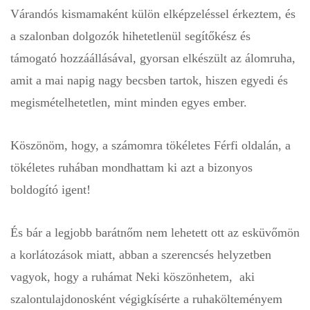
Várandós kismamaként külön elképzeléssel érkeztem, és
a szalonban dolgozók hihetetlenül segítőkész és
támogató hozzáállásával, gyorsan elkészült az álomruha,
amit a mai napig nagy becsben tartok, hiszen egyedi és
megismételhetetlen, mint minden egyes ember.
Köszönöm, hogy, a számomra tökéletes Férfi oldalán, a
tökéletes ruhában mondhattam ki azt a bizonyos
boldogító igent!
És bár a legjobb barátnőm nem lehetett ott az esküvőmön
a korlátozások miatt, abban a szerencsés helyzetben
vagyok, hogy a ruhámat Neki köszönhetem, aki
szalontulajdonosként végigkísérte a ruhakölteményem