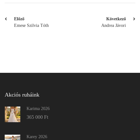
Előző
Következő
Emese Szilvia Tóth
Andrea Jávori
Akciós ruháink
Karima 2026
365 000
Ft
Karey 2026