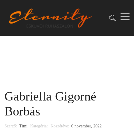
Gabriella Gigorné
Borbás
Szerző:
Timi
Kategória:
Közzétéve:
6 november, 2022