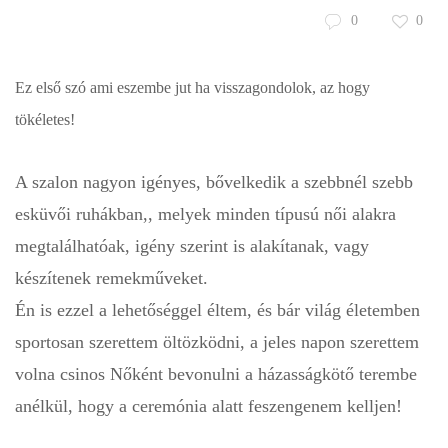
0
0
Ez első szó ami eszembe jut ha visszagondolok, az hogy
tökéletes!
A szalon nagyon igényes, bővelkedik a szebbnél szebb
esküvői ruhákban,, melyek minden típusú női alakra
megtalálhatóak, igény szerint is alakítanak, vagy
készítenek remekműveket.
Én is ezzel a lehetőséggel éltem, és bár világ életemben
sportosan szerettem öltözködni, a jeles napon szerettem
volna csinos Nőként bevonulni a házasságkötő terembe
anélkül, hogy a ceremónia alatt feszengenem kelljen!