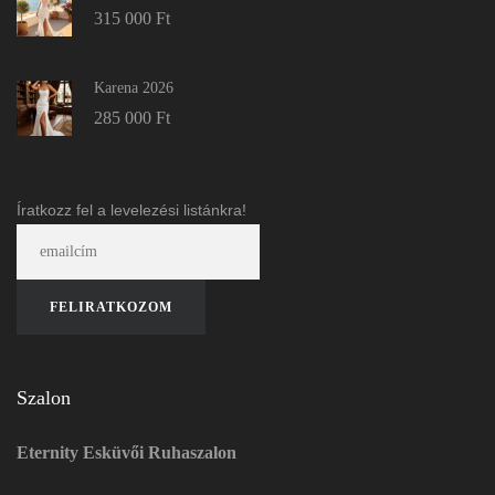
315 000
Ft
Karena 2026
285 000
Ft
Íratkozz fel a levelezési listánkra!
Szalon
Eternity Esküvői Ruhaszalon