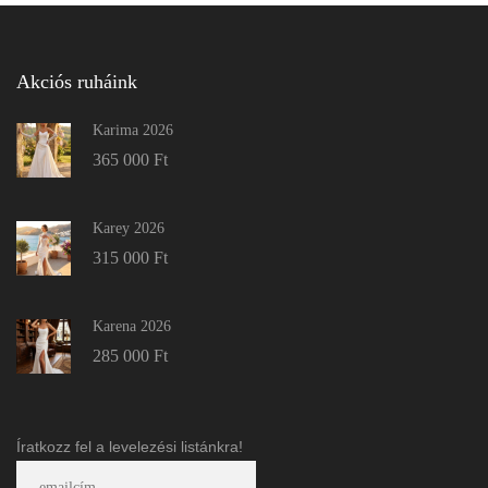
Akciós ruháink
Karima 2026
365 000
Ft
Karey 2026
315 000
Ft
Karena 2026
285 000
Ft
Íratkozz fel a levelezési listánkra!