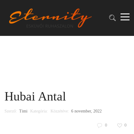
Hubai Antal
Szerző:
Timi
Kategória:
Közzétéve:
6 november, 2022
0
0