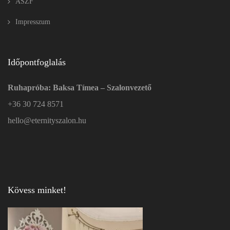
ÁSZF
Impresszum
Időpontfoglalás
Ruhapróba: Baksa Tímea – Szalonvezető
+36 30 724 8571
hello@eternityszalon.hu
Kövess minket!