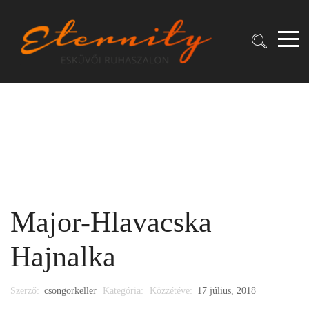
Major-Hlavacska
Hajnalka
Szerző:
csongorkeller
Kategória:
Közzétéve:
17 július, 2018