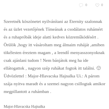
0
0
Szeretnék köszönetet nyilvánítani az Eternity szalonnak
és az üzlet vezetőjének Tímeának a csodálatos ruhámért
és a ruhapróbák ideje alatti kedves közreműködésért .
Örülök ,hogy itt vásároltam meg álmaim ruháját ,amiben
tökélesten éreztem magam , a leendő menyasszonyoknak
csak ajánlani tudom ! Nem bánjátok meg ha ide
ellátogattok , nagyon szép ruhákat fogtok itt találni. 🙂
Üdvözlettel : Major-Hlavacska Hajnalka Ui.: A párom
szája nyitva maradt és a szemei nagyon csillogtak amikor
megpillantott a ruhámban .
Major-Hlavacska Hajnalka