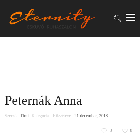
Peternák Anna
Szerző:
Timi
Kategória:
Közzétéve:
21 december, 2018
0
0