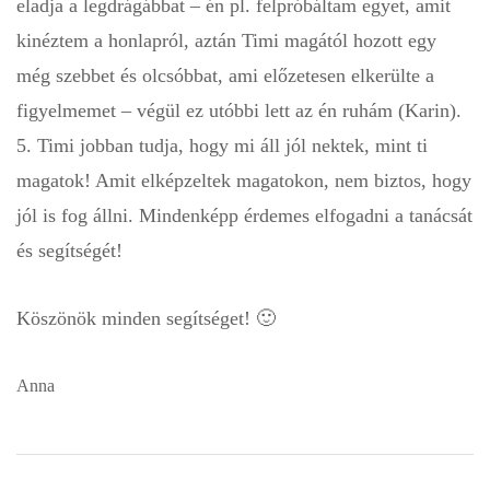
eladja a legdrágábbat – én pl. felpróbáltam egyet, amit
kinéztem a honlapról, aztán Timi magától hozott egy
még szebbet és olcsóbbat, ami előzetesen elkerülte a
figyelmemet – végül ez utóbbi lett az én ruhám (Karin).
5. Timi jobban tudja, hogy mi áll jól nektek, mint ti
magatok! Amit elképzeltek magatokon, nem biztos, hogy
jól is fog állni. Mindenképp érdemes elfogadni a tanácsát
és segítségét!
Köszönök minden segítséget! 🙂
Anna