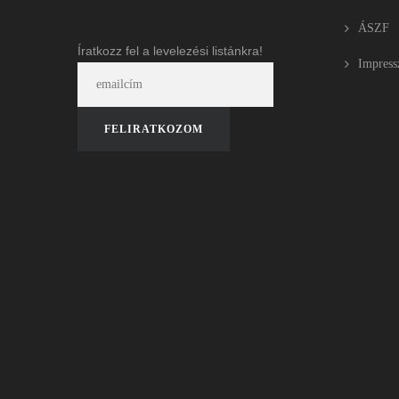
ÁSZF
Íratkozz fel a levelezési listánkra!
Impres