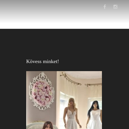
s
Hasznos
Esküvői ruha blog
Kosár
Kövess minket!