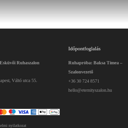
i ruha
Alkalmi ruha
Kiegészítő
Időpontfoglalá
Időpontfoglalás
 Esküvői Ruhaszalon
Ruhapróba: Baksa Tímea –
Szalonvezető
pest, Váltó utca 55.
+36 30 724 8571
hello@eternityszalon.hu
elmi nyilatkozat