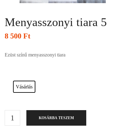
Menyasszonyi tiara 5
8 500
Ft
Ezüst színű menyasszonyi tiara
Esküvői ruháink bérelhetőek vagy akár meg is vásárolhatóak. Válasszon!
Vásárlás
KOSÁRBA TESZEM