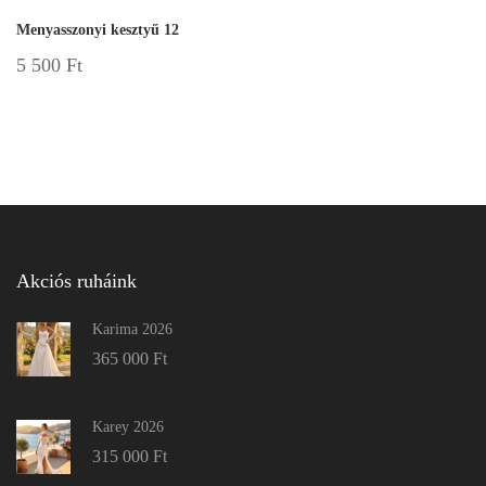
Menyasszonyi kesztyű 12
5 500
Ft
Akciós ruháink
Karima 2026
365 000
Ft
Karey 2026
315 000
Ft