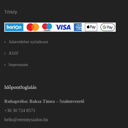
Térkép
Adatvédelmi nyilatkozat
ÁSZF
Impresszum
Időpontfoglalás
Ruhapróba: Baksa Tímea – Szalonvezető
+36 30 724 8571
hello@eternityszalon.hu