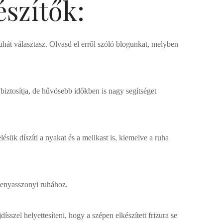
szítők:
hát választasz. Olvasd el erről szóló blogunkat, melyben
iztosítja, de hűvösebb időkben is nagy segítséget
ésük díszíti a nyakat és a mellkast is, kiemelve a ruha
 menyasszonyi ruhához.
szel helyettesíteni, hogy a szépen elkészített frizura se