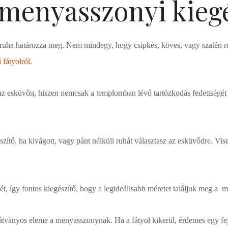
 menyasszonyi kiegé
a ruha határozza meg. Nem mindegy, hogy csipkés, köves, vagy szatén ru
fátyolról.
az esküvőn, hiszen nemcsak a templomban lévő tartózkodás fedettségét b
ítő, ha kivágott, vagy pánt nélküli ruhát választasz az esküvődre. Visel
ét, így fontos kiegészítő, hogy a legideálisabb méretet találjuk meg a
ványos eleme a menyasszonynak. Ha a fátyol kikerül, érdemes egy fejdís