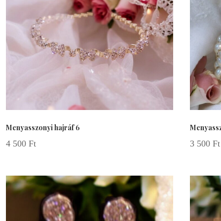
Menyasszonyi hajráf 6
Menyassz
4 500
Ft
3 500
Ft