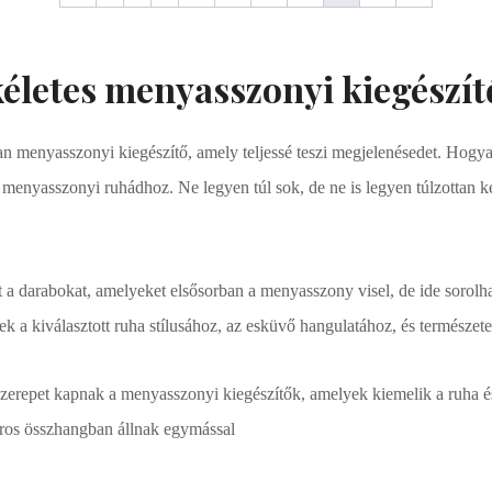
kéletes menyasszonyi kiegészít
an menyasszonyi kiegészítő, amely teljessé teszi megjelenésedet. Hog
 menyasszonyi ruhádhoz. Ne legyen túl sok, de ne is legyen túlzottan k
 a darabokat, amelyeket elsősorban a menyasszony visel, de ide sorolh
ek a kiválasztott ruha stílusához, az esküvő hangulatához, és természet
zerepet kapnak a menyasszonyi kiegészítők, amelyek kiemelik a ruha é
oros összhangban állnak egymással