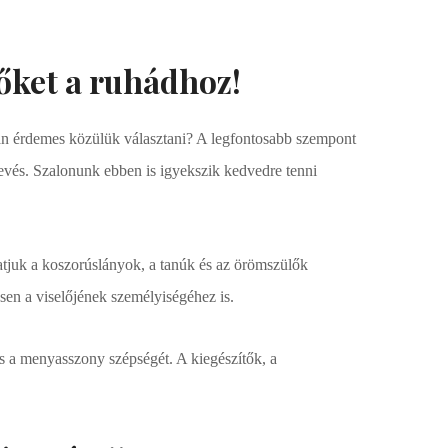
őket a ruhádhoz!
yan érdemes közülük választani? A legfontosabb szempont
evés. Szalonunk ebben is igyekszik kedvedre tenni
atjuk a koszorúslányok, a tanúk és az örömszülők
esen a viselőjének személyiségéhez is.
s a menyasszony szépségét. A kiegészítők, a