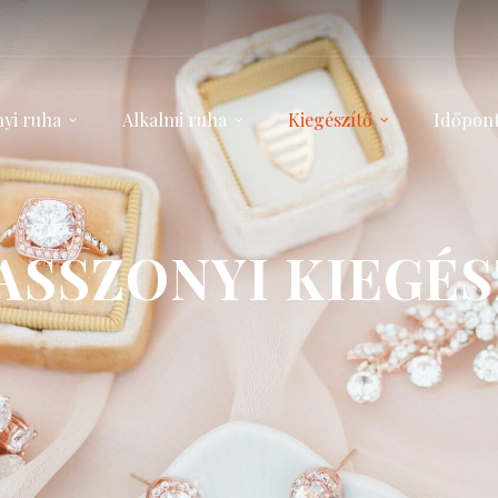
yi ruha
Alkalmi ruha
Kiegészítő
Időpont
ASSZONYI KIEGÉS