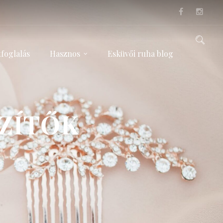
foglalás
Hasznos
Esküvői ruha blog
ZÍTŐK