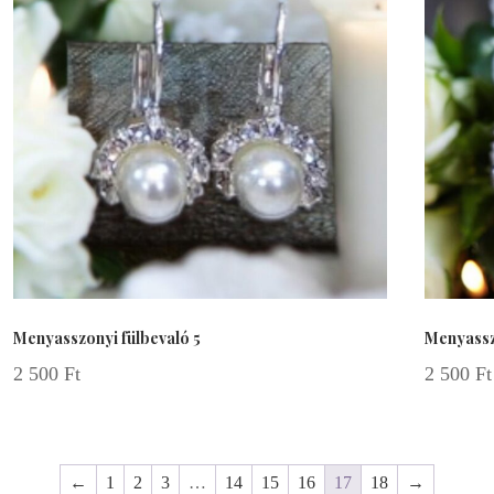
Menyasszonyi fülbevaló 5
Menyassz
2 500
Ft
2 500
Ft
←
1
2
3
…
14
15
16
17
18
→