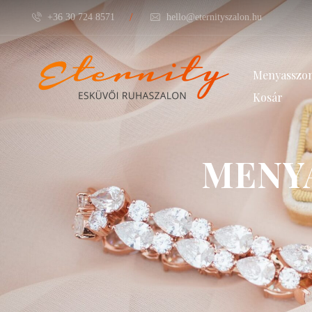
/
+36 30 724 8571
hello@eternityszalon.hu
Menyasszon
Kosár
MENY