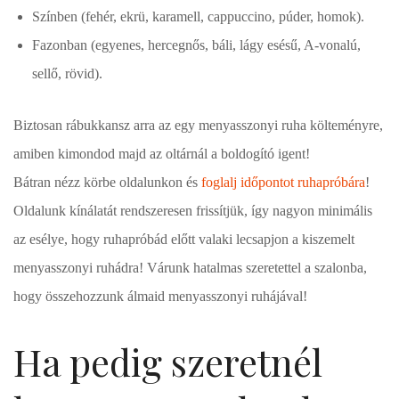
Színben (fehér, ekrü, karamell, cappuccino, púder, homok).
Fazonban (egyenes, hercegnős, báli, lágy esésű, A-vonalú,
sellő, rövid).
Biztosan rábukkansz arra az egy menyasszonyi ruha költeményre,
amiben kimondod majd az oltárnál a boldogító igent!
Bátran nézz körbe oldalunkon és
foglalj időpontot ruhapróbára
!
Oldalunk kínálatát rendszeresen frissítjük, így nagyon minimális
az esélye, hogy ruhapróbád előtt valaki lecsapjon a kiszemelt
menyasszonyi ruhádra! Várunk hatalmas szeretettel a szalonba,
hogy összehozzunk álmaid menyasszonyi ruhájával!
Ha pedig szeretnél