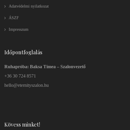
Adatvédelmi nyilatkozat
ÁSZF
Impresszum
Időpontfoglalás
Ruhapróba: Baksa Tímea – Szalonvezető
+36 30 724 8571
hello@eternityszalon.hu
Kövess minket!