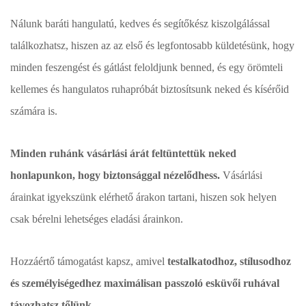
Nálunk baráti hangulatú, kedves és segítőkész kiszolgálással
találkozhatsz, hiszen az az első és legfontosabb küldetésünk, hogy
minden feszengést és gátlást feloldjunk benned, és egy örömteli
kellemes és hangulatos ruhapróbát biztosítsunk neked és kísérőid
számára is.
Minden ruhánk vásárlási árát feltüntettük neked
honlapunkon, hogy biztonsággal nézelődhess.
Vásárlási
árainkat igyekszünk elérhető árakon tartani, hiszen sok helyen
csak bérelni lehetséges eladási árainkon.
Hozzáértő támogatást kapsz, amivel
testalkatodhoz, stílusodhoz
és személyiségedhez maximálisan passzoló esküvői ruhával
távozhatsz tőlünk.