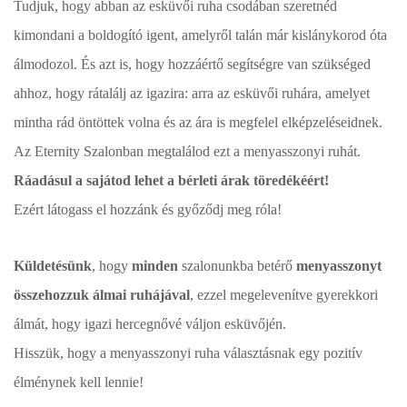
Tudjuk, hogy abban az esküvői ruha csodában szeretnéd
kimondani a boldogító igent, amelyről talán már kislánykorod óta
álmodozol. És azt is, hogy hozzáértő segítségre van szükséged
ahhoz, hogy rátalálj az igazira: arra az esküvői ruhára, amelyet
mintha rád öntöttek volna és az ára is megfelel elképzeléseidnek.
Az Eternity Szalonban megtalálod ezt a menyasszonyi ruhát.
Ráadásul a sajátod lehet a bérleti árak töredékéért!
Ezért látogass el hozzánk és győződj meg róla!
Küldetésünk
, hogy
minden
szalonunkba betérő
menyasszonyt
összehozzuk álmai ruhájával
, ezzel megelevenítve gyerekkori
álmát, hogy igazi hercegnővé váljon esküvőjén.
Hisszük, hogy a menyasszonyi ruha választásnak egy pozitív
élménynek kell lennie!