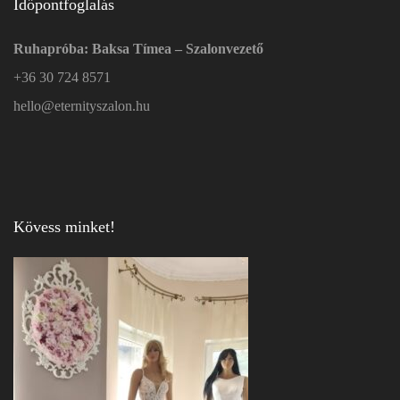
Időpontfoglalás
Ruhapróba: Baksa Tímea – Szalonvezető
+36 30 724 8571
hello@eternityszalon.hu
Kövess minket!