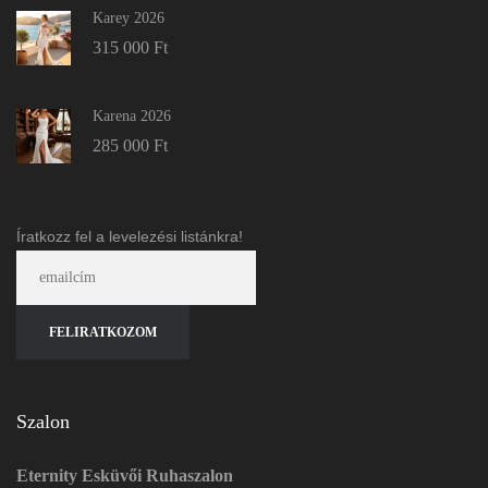
Karey 2026
315 000
Ft
Karena 2026
285 000
Ft
Íratkozz fel a levelezési listánkra!
Szalon
Eternity Esküvői Ruhaszalon