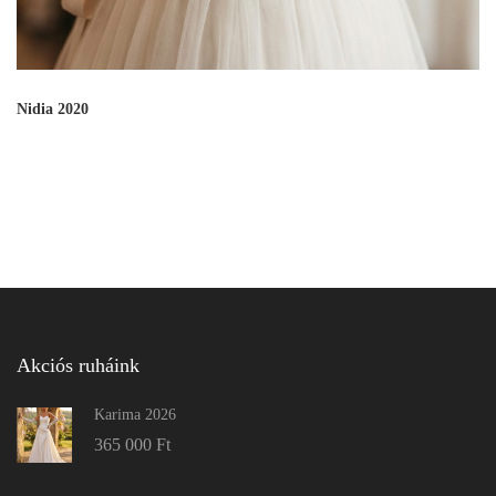
Nidia 2020
Akciós ruháink
Karima 2026
365 000
Ft