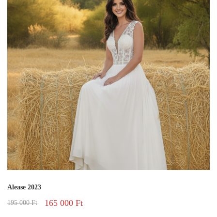
Alease 2023
165 000
Ft
195 000
Ft