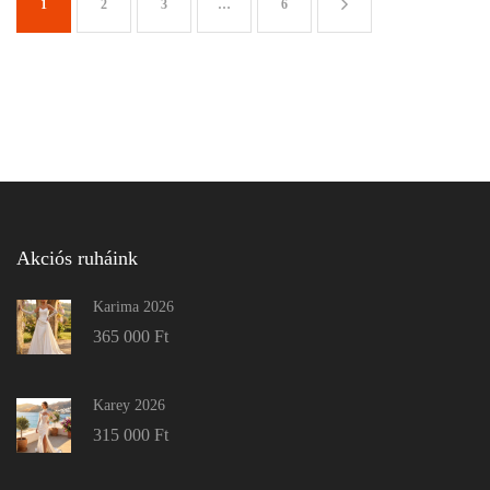
1
2
3
…
6
Akciós ruháink
Karima 2026
365 000
Ft
Karey 2026
315 000
Ft