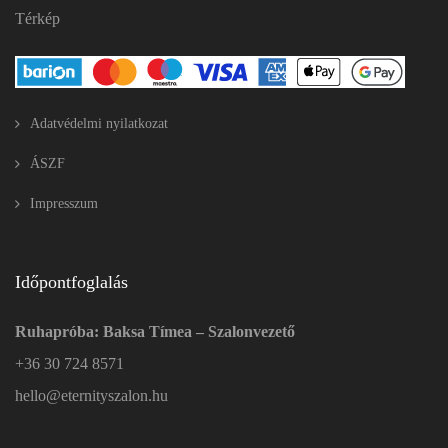
Térkép
Adatvédelmi nyilatkozat
ÁSZF
Impresszum
Időpontfoglalás
Ruhapróba: Baksa Tímea – Szalonvezető
+36 30 724 8571
hello@eternityszalon.hu