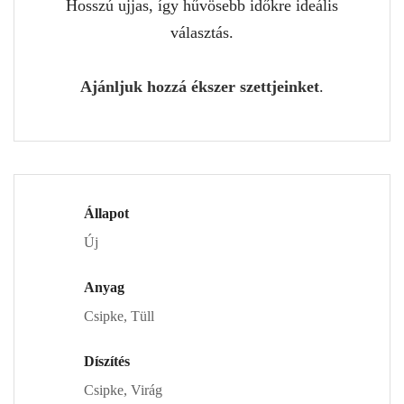
Hosszú ujjas, így hűvösebb időkre ideális
választás.
Ajánljuk hozzá ékszer szettjeinket
.
Állapot
Új
Anyag
Csipke, Tüll
Díszítés
Csipke, Virág