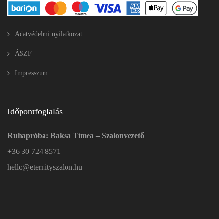
Adatvédelmi nyilatkozat
ÁSZF
Impresszum
Időpontfoglalás
Ruhapróba: Baksa Tímea – Szalonvezető
+36 30 724 8571
hello@eternityszalon.hu