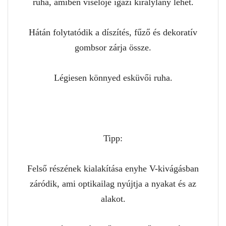
ruha, amiben viselője igazi királylány lehet.
Hátán folytatódik a díszítés, fűző és dekoratív
gombsor zárja össze.
Légiesen könnyed esküvői ruha.
Tipp:
Felső részének kialakítása enyhe V-kivágásban
záródik, ami optikailag nyújtja a nyakat és az
alakot.