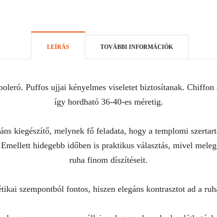
LEÍRÁS
TOVÁBBI INFORMÁCIÓK
boleró. Puffos ujjai kényelmes viseletet biztosítanak. Chiffo
így hordható 36-40-es méretig.
s kiegészítő, melynek fő feladata, hogy a templomi szertartá
 Emellett hidegebb időben is praktikus választás, mivel melegen
ruha finom díszítéseit.
ikai szempontból fontos, hiszen elegáns kontrasztot ad a ruh