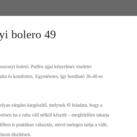
i bolero 49
sszonyi boleró. Puffos ujjai kényelmes viseletet
puha és komfortos. Egyméretes, így hordható 36-40-es
lyan elegáns kiegészítő, melynek fő feladata, hogy a
önösen ha a ruha váll nélkül készült – megfelelően takarja
dőben is praktikus választás, mivel melegen tartja a vállt,
inom díszítéseit.