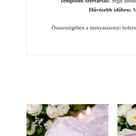
Templomi szertartás:
Segít abban
Hűvösebb időben:
M
Összességében a menyasszonyi bolero 