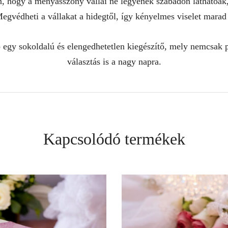
, hogy a menyasszony vállai ne legyenek szabadon láthatóak
egvédheti a vállakat a hidegtől, így kényelmes viselet marad
egy sokoldalú és elengedhetetlen kiegészítő, mely nemcsak p
választás is a nagy napra.
Kapcsolódó termékek