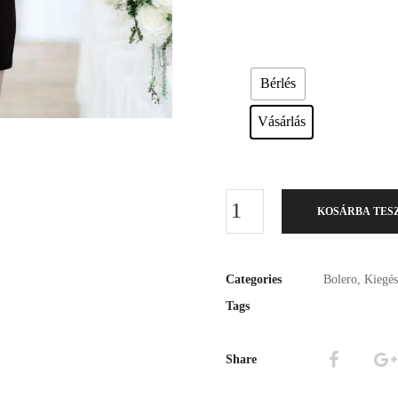
Esküvői ruháink bérelhetőek vagy a
Bérlés
Vásárlás
KOSÁRBA TES
Categories
Bolero
,
Kiegés
Tags
Share