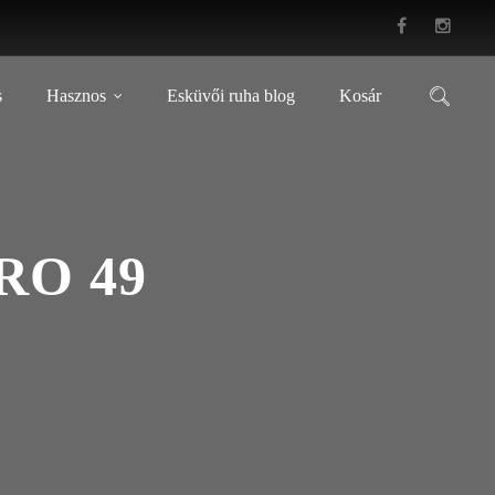
s
Hasznos
Esküvői ruha blog
Kosár
RO 49