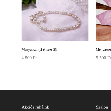
Menyasszonyi ékszer 23
Menyasszo
4 500
Ft
5 500
Ft
Akciós ruháink
Szalon