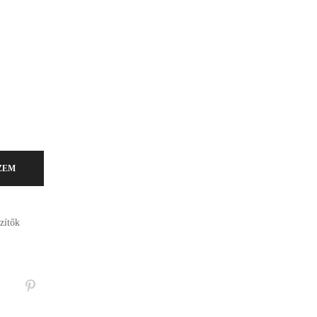
kár meg is vásárolhatóak. Válasszon!
ZEM
zítők