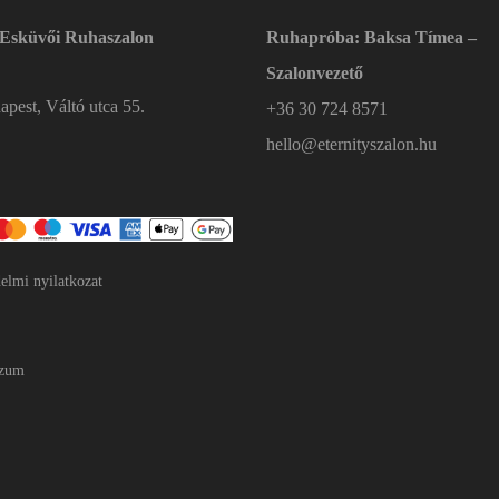
 Esküvői Ruhaszalon
Ruhapróba: Baksa Tímea –
Szalonvezető
pest, Váltó utca 55.
+36 30 724 8571
hello@eternityszalon.hu
elmi nyilatkozat
szum