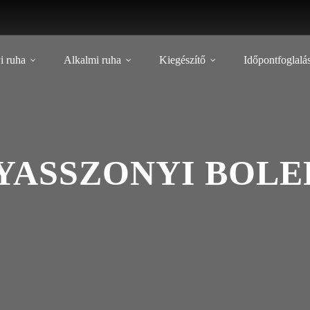
i ruha
Alkalmi ruha
Kiegészítő
Időpontfoglalá
ASSZONYI BOLE