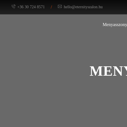
/
+36 30 724 8571
hello@eternityszalon.hu
Menyasszony
MENY