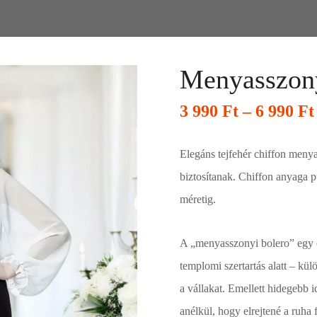
Menyasszony
3 990
Ft
–
6 990
Ft
Elegáns tejfehér chiffon menya
biztosítanak. Chiffon anyaga 
méretig.
A „menyasszonyi bolero” egy o
templomi szertartás alatt – kül
a vállakat. Emellett hidegebb i
anélkül, hogy elrejtené a ruha f