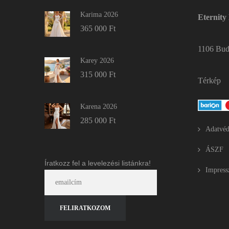
Karima 2026
Eternity
365 000
Ft
1106 Buda
Karey 2026
315 000
Ft
Térkép
Karena 2026
285 000
Ft
Adatvéd
ÁSZF
Íratkozz fel a levelezési listánkra!
Impres