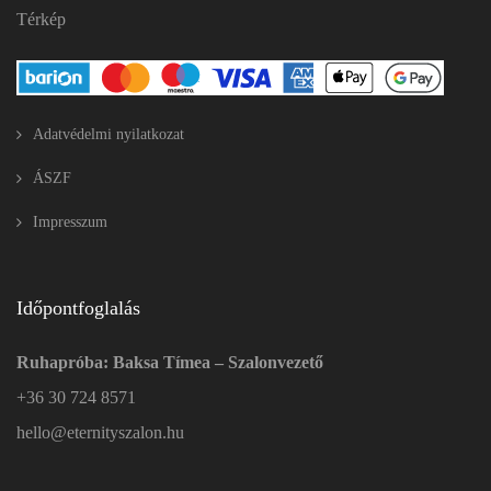
Térkép
Adatvédelmi nyilatkozat
ÁSZF
Impresszum
Időpontfoglalás
Ruhapróba: Baksa Tímea – Szalonvezető
+36 30 724 8571
hello@eternityszalon.hu