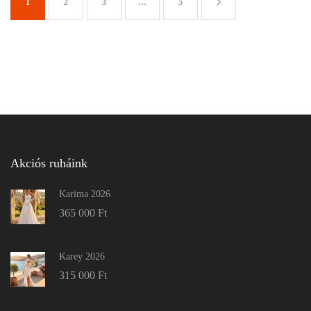
1
2
3
…
5
Akciós ruháink
Karima 2026
365 000
Ft
Karey 2026
315 000
Ft