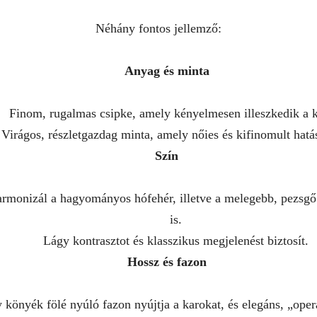
Néhány fontos jellemző:
Anyag és minta
Finom, rugalmas csipke, amely kényelmesen illeszkedik a k
Virágos, részletgazdag minta, amely nőies és kifinomult hatás
Szín
harmonizál a hagyományos hófehér, illetve a melegebb, pezs
is.
Lágy kontrasztot és klasszikus megjelenést biztosít.
Hossz és fazon
 könyék fölé nyúló fazon nyújtja a karokat, és elegáns, „opera