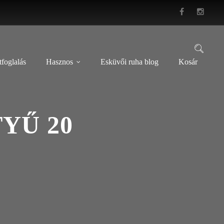
foglalás
Hasznos
Esküvői ruha blog
Kosár
YŰ 20