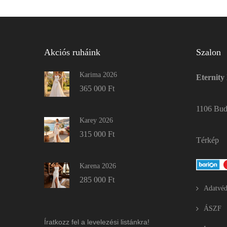
Akciós ruháink
Szalon
Karima 2026
Eternity
365 000
Ft
1106 Buda
Karey 2026
315 000
Ft
Térkép
Karena 2026
285 000
Ft
Adatvéd
ÁSZF
Íratkozz fel a levelezési listánkra!