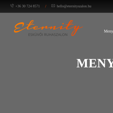
/
+36 30 724 8571
hello@eternityszalon.hu
Meny
MENY