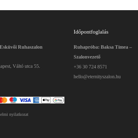
Időpontfoglalás
 Esküvői Ruhaszalon
Ruhapróba: Baksa Tímea –
Szalonvezető
pest, Váltó utca 55.
+36 30 724 8571
hello@eternityszalon.hu
elmi nyilatkozat