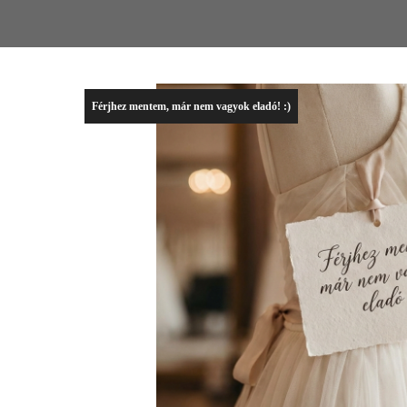
Férjhez mentem, már nem vagyok eladó! :)