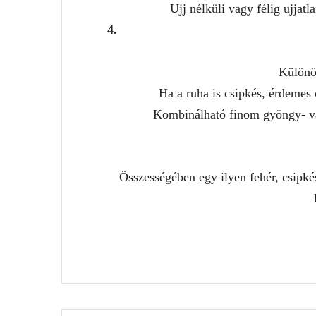
Ujj nélküli vagy félig ujjat
Különö
Ha a ruha is csipkés, érdemes
Kombinálható finom gyöngy- vag
Összességében egy ilyen fehér, csipk