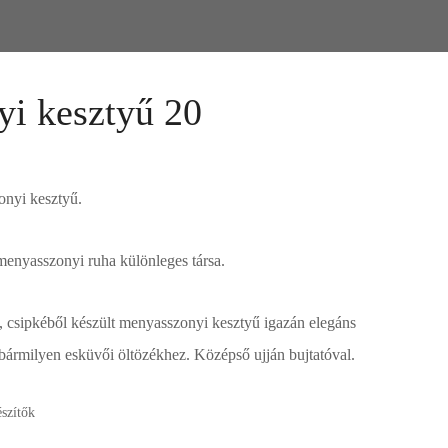
i kesztyű 20
onyi kesztyű.
 menyasszonyi ruha különleges társa.
ű, csipkéből készült menyasszonyi kesztyű igazán elegáns
 bármilyen esküvői öltözékhez. Középső ujján bujtatóval.
szítők