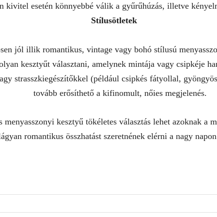
lan kivitel esetén könnyebbé válik a gyűrűhúzás, illetve kény
Stílusötletek
sen jól illik romantikus, vintage vagy bohó stílusú menyassz
 olyan kesztyűt választani, amelynek mintája vagy csipkéje 
y strasszkiegészítőkkel (például csipkés fátyollal, gyöngyös
tovább erősíthető a kifinomult, nőies megjelenés.
és menyasszonyi kesztyű tökéletes választás lehet azoknak a 
lágyan romantikus összhatást szeretnének elérni a nagy napon