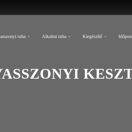
asszonyi ruha
Alkalmi ruha
Kiegészítő
Időpont
ASSZONYI KESZT