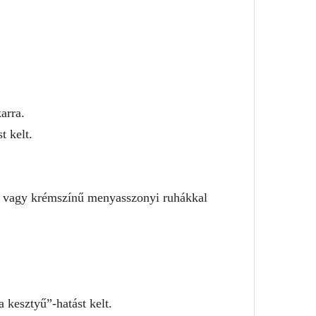
arra.
t kelt.
gő vagy krémszínű menyasszonyi ruhákkal
 kesztyű”-hatást kelt.