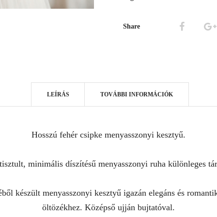
Share
LEÍRÁS
TOVÁBBI INFORMÁCIÓK
Hosszú fehér csipke menyasszonyi kesztyű.
tisztult, minimális díszítésű menyasszonyi ruha különleges tár
kéből készült menyasszonyi kesztyű igazán elegáns és romanti
öltözékhez. Középső ujján bujtatóval.