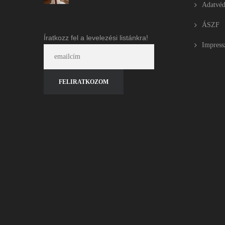
Adatvéd
ÁSZF
Íratkozz fel a levelezési listánkra!
Impres