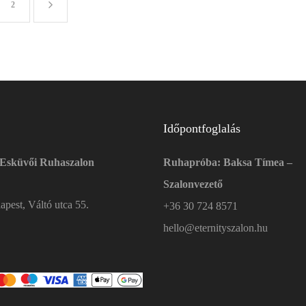
2
Időpontfoglalás
 Esküvői Ruhaszalon
Ruhapróba: Baksa Tímea –
Szalonvezető
pest, Váltó utca 55.
+36 30 724 8571
hello@eternityszalon.hu