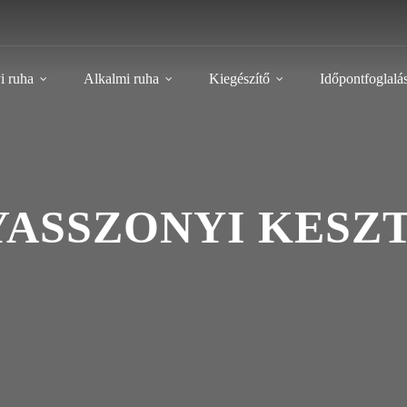
i ruha
Alkalmi ruha
Kiegészítő
Időpontfoglalá
ASSZONYI KESZT