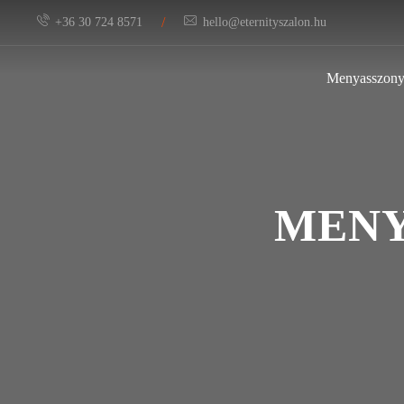
/
+36 30 724 8571
hello@eternityszalon.hu
Menyasszony
MENY