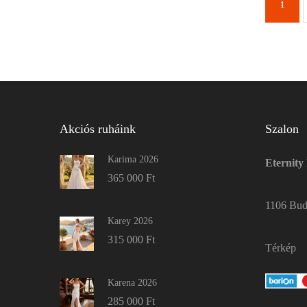
1
Akciós ruháink
Szalon
Karima 2026
Eternity
365 000
Ft
1106 Buda
Karey 2026
315 000
Ft
Térkép
Karena 2026
285 000
Ft