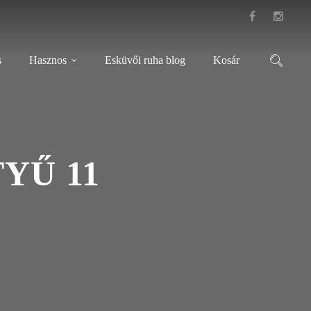
s
Hasznos
Esküvői ruha blog
Kosár
YŰ 11