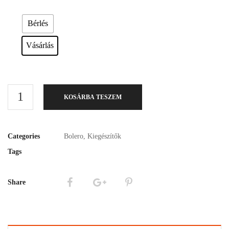
Esküvői ruháink bérelhetőek vagy akár meg is vásárolhatóak. Válasszon!
Bérlés
Vásárlás
KOSÁRBA TESZEM
Categories
Bolero
,
Kiegészítők
Tags
Share