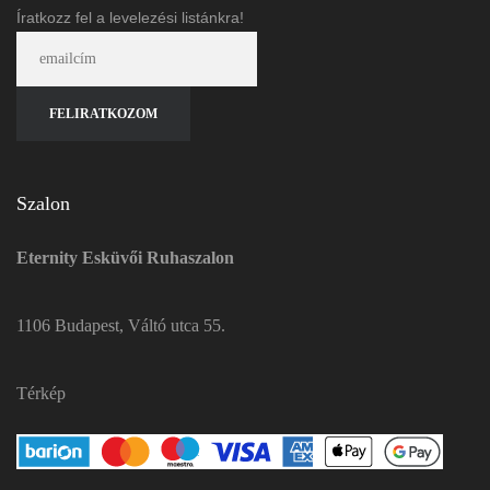
Íratkozz fel a levelezési listánkra!
Szalon
Eternity Esküvői Ruhaszalon
1106 Budapest, Váltó utca 55.
Térkép