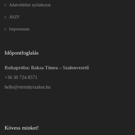
Adatvédelmi nyilatkozat
ÁSZF
Impresszum
Időpontfoglalás
Ruhapróba: Baksa Tímea – Szalonvezető
+36 30 724 8571
hello@eternityszalon.hu
Kövess minket!