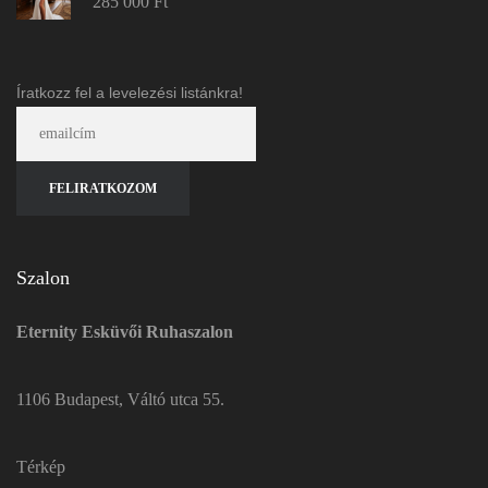
285 000
Ft
Íratkozz fel a levelezési listánkra!
Szalon
Eternity Esküvői Ruhaszalon
1106 Budapest, Váltó utca 55.
Térkép