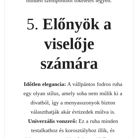
minden szempontból tökéletes legyen.
5.
Előnyök a
viselője
számára
Időtlen elegancia:
A vállpántos fodros ruha
egy olyan stílus, amely soha nem múlik ki a
divatból, így a menyasszonyok bizton
választhatják akár évtizedek múlva is.
Univerzális vonzerő:
Ez a ruha minden
testalkathoz és korosztályhoz illik, és