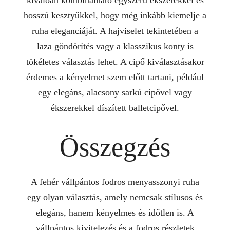
kiválóan kombinálható egyszerű ékszerekkel és
hosszú kesztyűkkel, hogy még inkább kiemelje a
ruha eleganciáját. A hajviselet tekintetében a
laza göndörítés vagy a klasszikus konty is
tökéletes választás lehet. A cipő kiválasztásakor
érdemes a kényelmet szem előtt tartani, például
egy elegáns, alacsony sarkú cipővel vagy
ékszerekkel díszített balletcipővel.
Összegzés
A fehér vállpántos fodros menyasszonyi ruha
egy olyan választás, amely nemcsak stílusos és
elegáns, hanem kényelmes és időtlen is. A
vállpántos kivitelezés és a fodros részletek