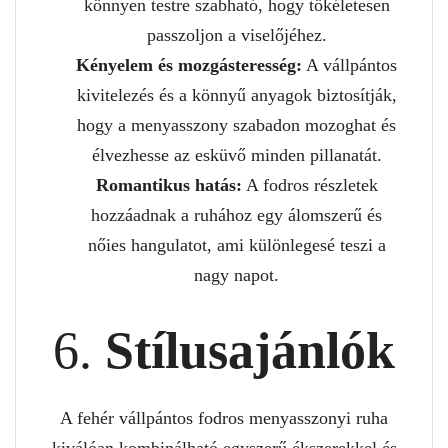
könnyen testre szabható, hogy tökéletesen
passzoljon a viselőjéhez.
Kényelem és mozgásteresség:
A vállpántos
kivitelezés és a könnyű anyagok biztosítják,
hogy a menyasszony szabadon mozoghat és
élvezhesse az esküvő minden pillanatát.
Romantikus hatás:
A fodros részletek
hozzáadnak a ruhához egy álomszerű és
nőies hangulatot, ami különlegesé teszi a
nagy napot.
6.
Stílusajánlók
A fehér vállpántos fodros menyasszonyi ruha