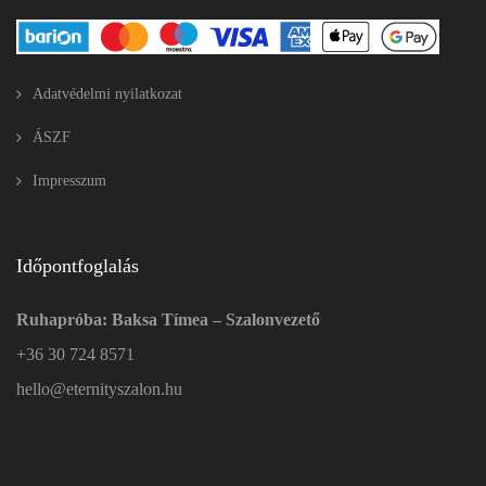
Adatvédelmi nyilatkozat
ÁSZF
Impresszum
Időpontfoglalás
Ruhapróba: Baksa Tímea – Szalonvezető
+36 30 724 8571
hello@eternityszalon.hu