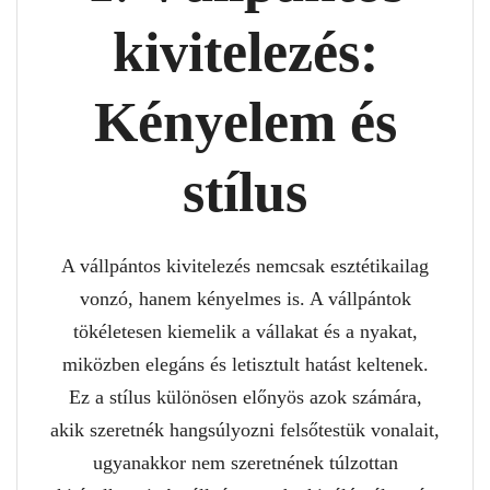
kivitelezés:
Kényelem és
stílus
A vállpántos kivitelezés nemcsak esztétikailag
vonzó, hanem kényelmes is. A vállpántok
tökéletesen kiemelik a vállakat és a nyakat,
miközben elegáns és letisztult hatást keltenek.
Ez a stílus különösen előnyös azok számára,
akik szeretnék hangsúlyozni felsőtestük vonalait,
ugyanakkor nem szeretnének túlzottan