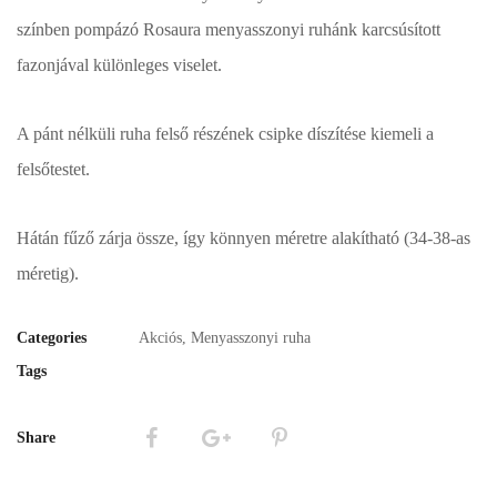
színben pompázó Rosaura menyasszonyi ruhánk karcsúsított
fazonjával különleges viselet.
A pánt nélküli ruha felső részének csipke díszítése kiemeli a
felsőtestet.
Hátán fűző zárja össze, így könnyen méretre alakítható (34-38-as
méretig).
Categories
Akciós
,
Menyasszonyi ruha
Tags
Share