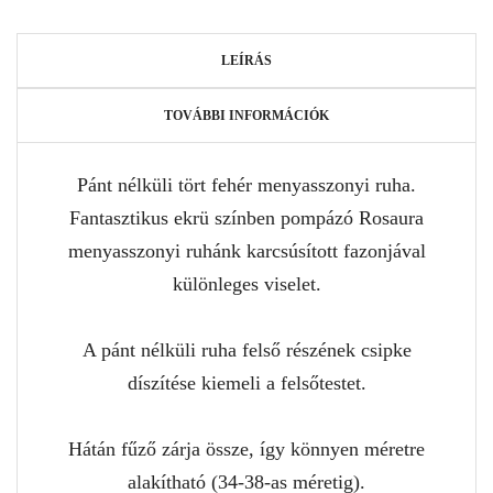
LEÍRÁS
TOVÁBBI INFORMÁCIÓK
Pánt nélküli tört fehér menyasszonyi ruha.
Fantasztikus ekrü színben pompázó Rosaura
menyasszonyi ruhánk karcsúsított fazonjával
különleges viselet.
A pánt nélküli ruha felső részének csipke
díszítése kiemeli a felsőtestet.
Hátán fűző zárja össze, így könnyen méretre
alakítható (34-38-as méretig).