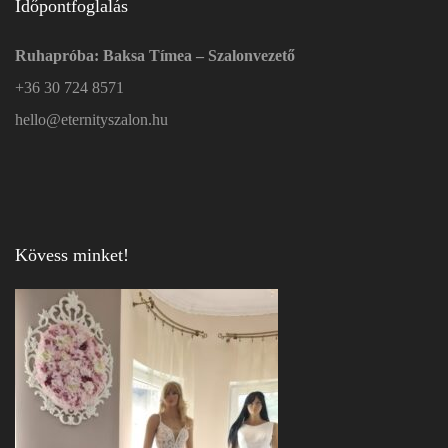
Időpontfoglalás
Ruhapróba: Baksa Tímea – Szalonvezető
+36 30 724 8571
hello@eternityszalon.hu
Kövess minket!