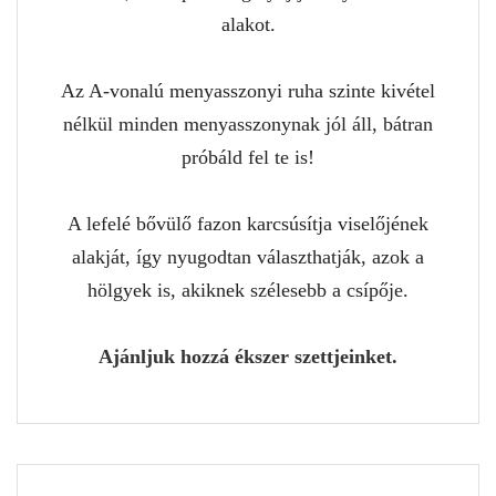
alakot.
Az A-vonalú menyasszonyi ruha szinte kivétel
nélkül minden menyasszonynak jól áll, bátran
próbáld fel te is!
A lefelé bővülő fazon karcsúsítja viselőjének
alakját, így nyugodtan választhatják, azok a
hölgyek is, akiknek szélesebb a csípője.
Ajánljuk hozzá ékszer szettjeinket.