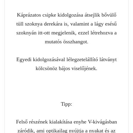
Káprázatos csipke kidolgozása átsejlik bővülő
tüll szoknya derekára is, valamint a lágy esésű
szoknyán itt-ott megjelenik, ezzel létrehozva a
mutatós összhangot.
Egyedi kidolgozásával lélegzetelállító látványt
kölcsönöz bájos viselőjének.
Tipp:
Felső részének kialakítása enyhe V-kivágásban
záródik, ami optikailag nyújtja a nyakat és az