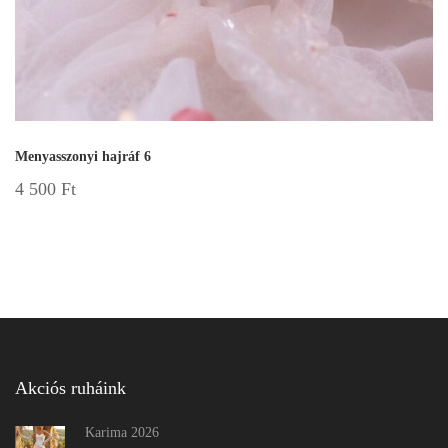
Menyasszonyi hajráf 6
4 500
Ft
Akciós ruháink
Karima 2026