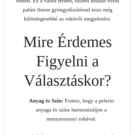
esetén. Ez a vállra terített, tüllből készült rövid
palást finom gyöngydíszítéssel teszi még
különlegesebbé az esküvői megjelenést.
Mire Érdemes
Figyelni a
Választáskor?
Anyag és Szín:
Fontos, hogy a pelerin
anyaga és színe harmonizáljon a
menyasszonyi ruhával.