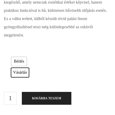
kiegészítő, amely nemcsak esztétikai értéket képvisel, hanem
praktikus funkcióval is bír, különösen hűvösebb időjárás esetén.
Ez a vállra terített, tüllből készült rövid palást finom
gyöngydíszítéssel teszi még különlegesebbé az esküvői
megjelenést.
Esküvői ruháink bérelhetőek vagy akár meg is vásárolhatóak. Válasszon!
Bérlés
Vásárlás
KOSÁRBA TESZEM