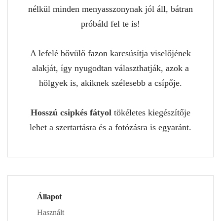
nélkül minden menyasszonynak jól áll, bátran
próbáld fel te is!
A lefelé bővülő fazon karcsúsítja viselőjének
alakját, így nyugodtan választhatják, azok a
hölgyek is, akiknek szélesebb a csípője.
Hosszú csipkés fátyol
tökéletes kiegészítője
lehet a szertartásra és a fotózásra is egyaránt.
Állapot
Használt