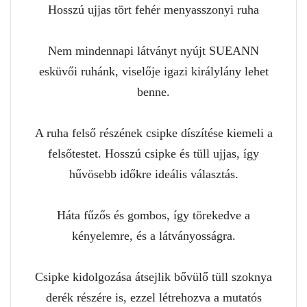
Hosszú ujjas tört fehér menyasszonyi ruha
Nem mindennapi látványt nyújt SUEANN
esküvői ruhánk, viselője igazi királylány lehet
benne.
A ruha felső részének csipke díszítése kiemeli a
felsőtestet. Hosszú csipke és tüll ujjas, így
hűvösebb időkre ideális választás.
Háta fűzős és gombos, így törekedve a
kényelemre, és a látványosságra.
Csipke kidolgozása átsejlik bővülő tüll szoknya
derék részére is, ezzel létrehozva a mutatós