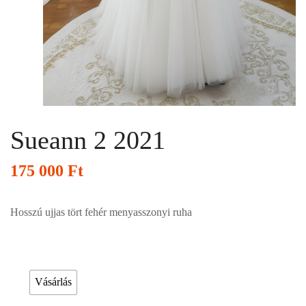
Sueann 2 2021
175 000
Ft
Hosszú ujjas tört fehér menyasszonyi ruha
Esküvői ruháink bérelhetőek vagy akár meg is vásárolhatóak. Válasszon!
Vásárlás