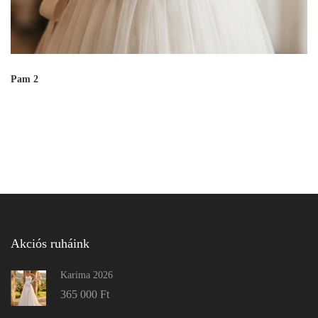
Pam 2
Akciós ruháink
Karima 2026
365 000
Ft