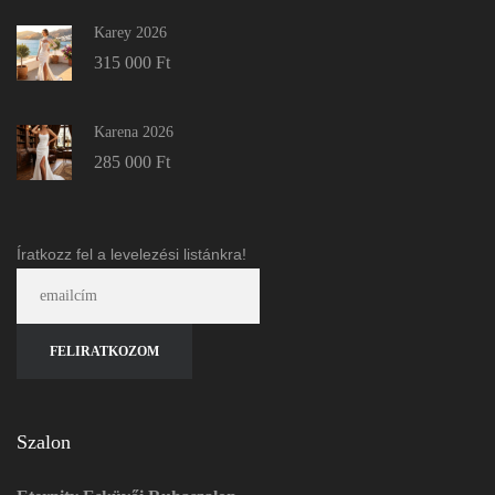
Karey 2026
315 000
Ft
Karena 2026
285 000
Ft
Íratkozz fel a levelezési listánkra!
Szalon