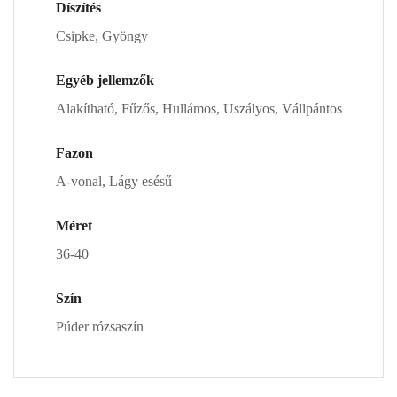
Díszítés
Csipke, Gyöngy
Egyéb jellemzők
Alakítható, Fűzős, Hullámos, Uszályos, Vállpántos
Fazon
A-vonal, Lágy esésű
Méret
36-40
Szín
Púder rózsaszín