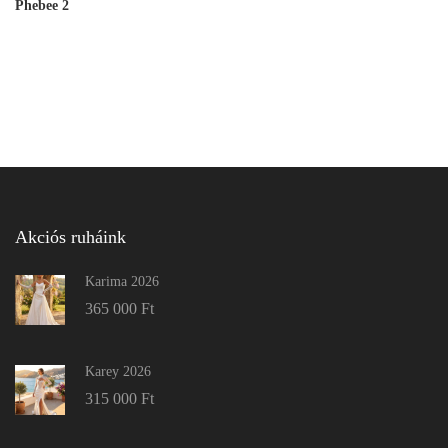
Phebee 2
Akciós ruháink
Karima 2026
365 000
Ft
Karey 2026
315 000
Ft