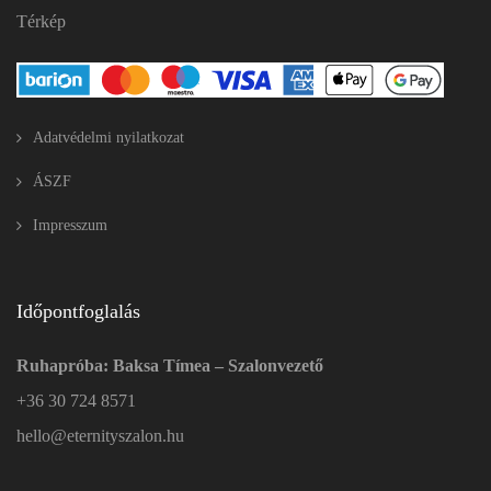
Térkép
Adatvédelmi nyilatkozat
ÁSZF
Impresszum
Időpontfoglalás
Ruhapróba: Baksa Tímea – Szalonvezető
+36 30 724 8571
hello@eternityszalon.hu