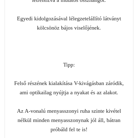
létrehozva a mutatós összhangot.
Egyedi kidolgozásával lélegzetelállító látványt
kölcsönöz bájos viselőjének.
Tipp:
Felső részének kialakítása V-kivágásban záródik,
ami optikailag nyújtja a nyakat és az alakot.
Az A-vonalú menyasszonyi ruha szinte kivétel
nélkül minden menyasszonynak jól áll, bátran
próbáld fel te is!