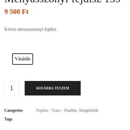
9 500
Ft
Köves menyasszonyi fejdísz
Esküvői ruháink bérelhetőek vagy akár meg is vásárolhatóak. Válasszon!
Vásárlás
KOSÁRBA TESZEM
Categories
Fejdísz - Tiara - Diadém
,
Kiegészítők
Tags