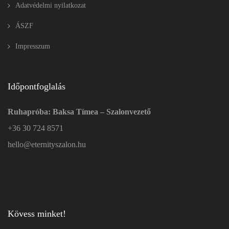
Adatvédelmi nyilatkozat
ÁSZF
Impresszum
Időpontfoglalás
Ruhapróba: Baksa Tímea – Szalonvezető
+36 30 724 8571
hello@eternityszalon.hu
Kövess minket!