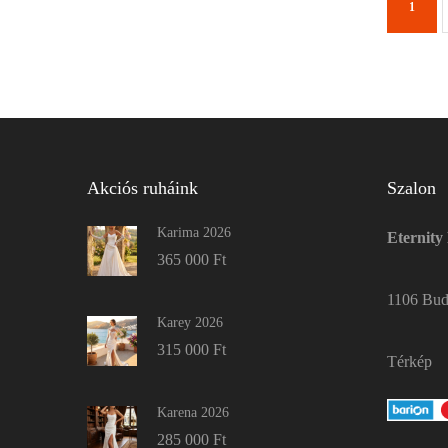
1
Akciós ruháink
Szalon
Karima 2026
Eternity
365 000
Ft
1106 Buda
Karey 2026
315 000
Ft
Térkép
Karena 2026
285 000
Ft