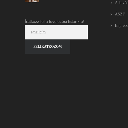
Adatvéd
ÁSZF
Íratkozz fel a levelezési listánkra!
Impres