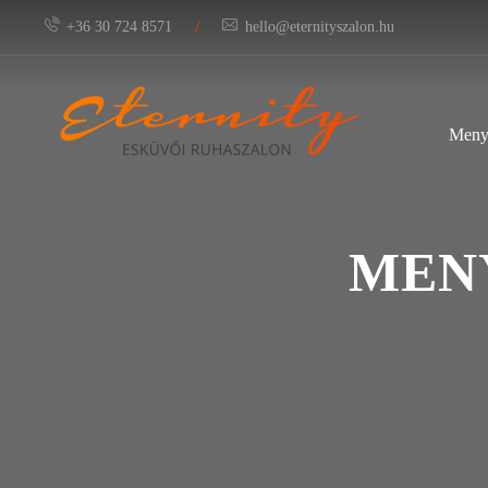
/
+36 30 724 8571
hello@eternityszalon.hu
Meny
MENY