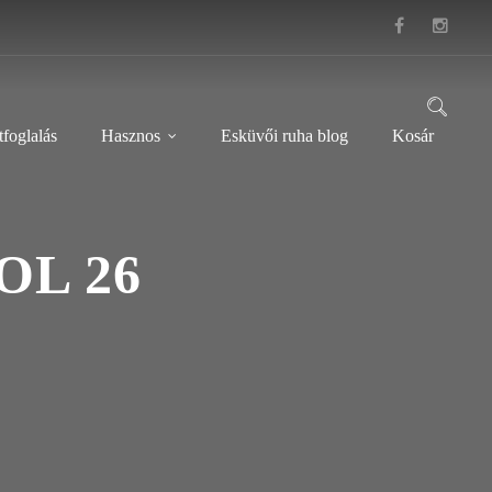
foglalás
Hasznos
Esküvői ruha blog
Kosár
OL 26