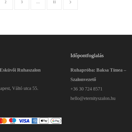
2
3
…
11
Időpontfoglalás
 Esküvői Ruhaszalon
Ruhapróba: Baksa Tímea –
Szalonvezető
pest, Váltó utca 55.
+36 30 724 8571
hello@eternityszalon.hu