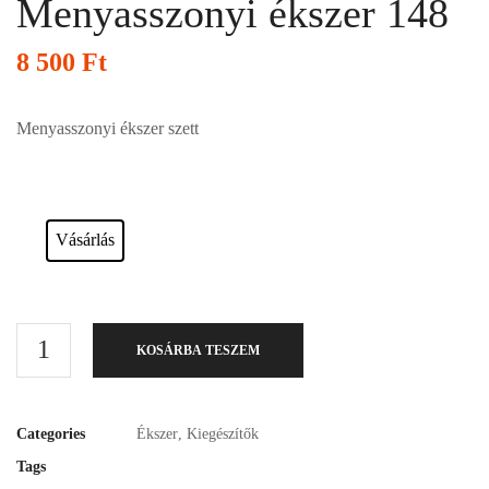
Menyasszonyi ékszer 148
8 500
Ft
Menyasszonyi ékszer szett
Esküvői ruháink bérelhetőek vagy akár meg is vásárolhatóak. Válasszon!
Vásárlás
KOSÁRBA TESZEM
Categories
Ékszer
,
Kiegészítők
Tags