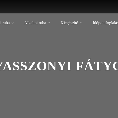
i ruha
Alkalmi ruha
Kiegészítő
Időpontfoglalá
ASSZONYI FÁTYO