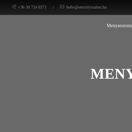
/
+36 30 724 8571
hello@eternityszalon.hu
Menyasszony
MENY