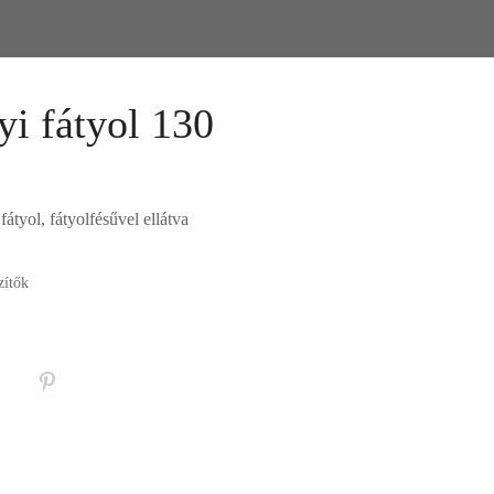
i fátyol 130
átyol, fátyolfésűvel ellátva
zítők