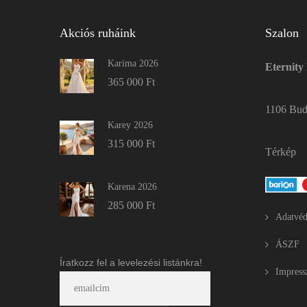
Akciós ruháink
Szalon
Karima 2026
Eternity
365 000
Ft
1106 Buda
Karey 2026
315 000
Ft
Térkép
Karena 2026
285 000
Ft
Adatvéd
ÁSZF
Íratkozz fel a levelezési listánkra!
Impres