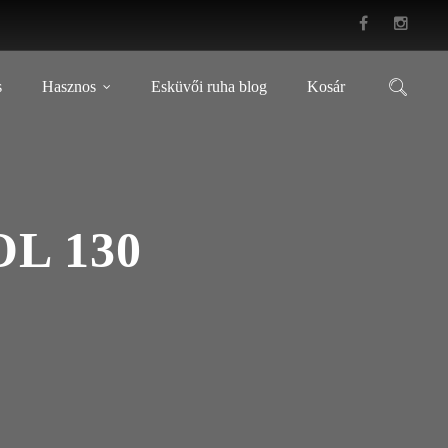
s
Hasznos
Esküvői ruha blog
Kosár
L 130