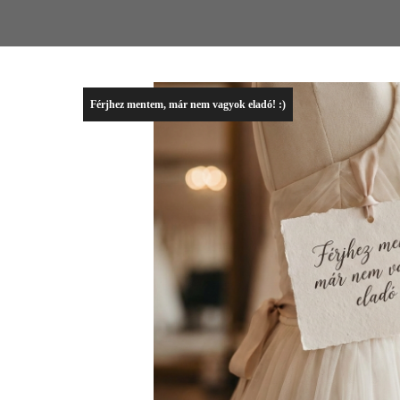
Férjhez mentem, már nem vagyok eladó! :)