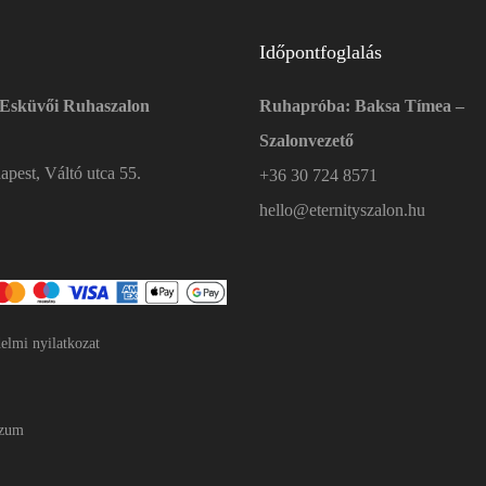
Időpontfoglalás
 Esküvői Ruhaszalon
Ruhapróba: Baksa Tímea –
Szalonvezető
pest, Váltó utca 55.
+36 30 724 8571
hello@eternityszalon.hu
elmi nyilatkozat
szum