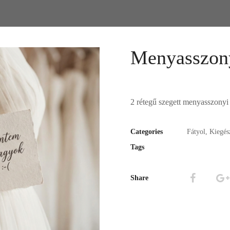
Menyasszony
2 rétegű szegett menyasszonyi f
Categories
Fátyol
,
Kiegés
Tags
Share