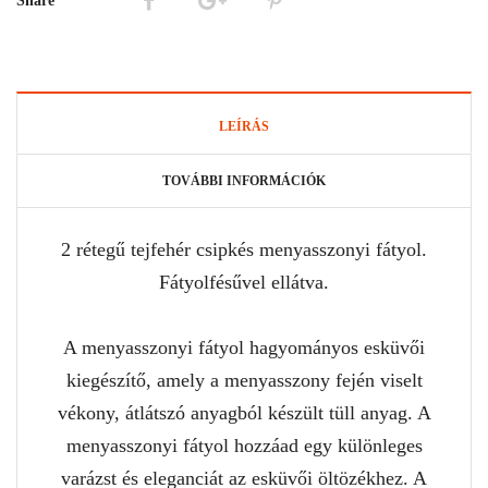
Share
LEÍRÁS
TOVÁBBI INFORMÁCIÓK
2 rétegű tejfehér csipkés menyasszonyi fátyol.
Fátyolfésűvel ellátva.
A menyasszonyi fátyol hagyományos esküvői
kiegészítő, amely a menyasszony fején viselt
vékony, átlátszó anyagból készült tüll anyag. A
menyasszonyi fátyol hozzáad egy különleges
varázst és eleganciát az esküvői öltözékhez. A