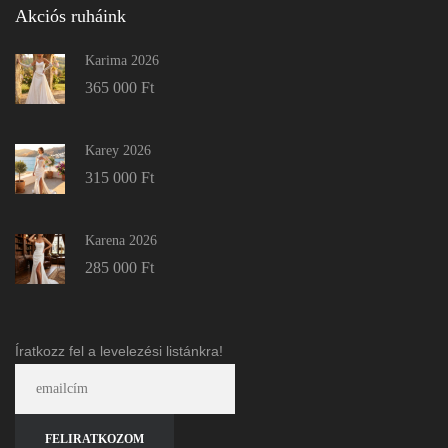
Akciós ruháink
Karima 2026
365 000
Ft
Karey 2026
315 000
Ft
Karena 2026
285 000
Ft
Íratkozz fel a levelezési listánkra!