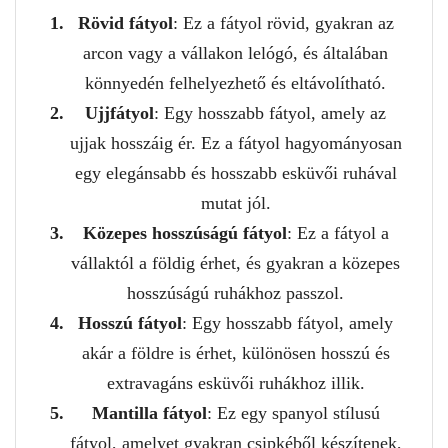
Rövid fátyol
: Ez a fátyol rövid, gyakran az
arcon vagy a vállakon lelógó, és általában
könnyedén felhelyezhető és eltávolítható.
Ujjfátyol
: Egy hosszabb fátyol, amely az
ujjak hosszáig ér. Ez a fátyol hagyományosan
egy elegánsabb és hosszabb esküvői ruhával
mutat jól.
Közepes hosszúságú fátyol
: Ez a fátyol a
vállaktól a földig érhet, és gyakran a közepes
hosszúságú ruhákhoz passzol.
Hosszú fátyol
: Egy hosszabb fátyol, amely
akár a földre is érhet, különösen hosszú és
extravagáns esküvői ruhákhoz illik.
Mantilla fátyol
: Ez egy spanyol stílusú
fátyol, amelyet gyakran csipkéből készítenek,