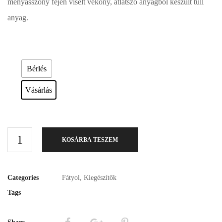
menyasszony fején viselt vékony, átlátszó anyagból készült tüll
anyag.
Esküvői ruháink bérelhetőek vagy akár meg is vásárolhatóak. Válasszon!
Bérlés
Vásárlás
KOSÁRBA TESZEM
Categories
Fátyol
,
Kiegészítők
Tags