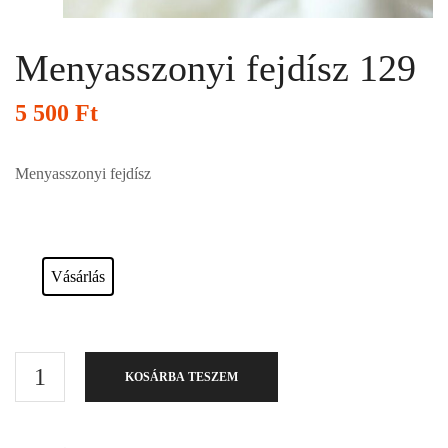
Menyasszonyi fejdísz 129
5 500
Ft
Menyasszonyi fejdísz
Esküvői ruháink bérelhetőek vagy akár meg is vásárolhatóak. Válasszon!
Vásárlás
KOSÁRBA TESZEM