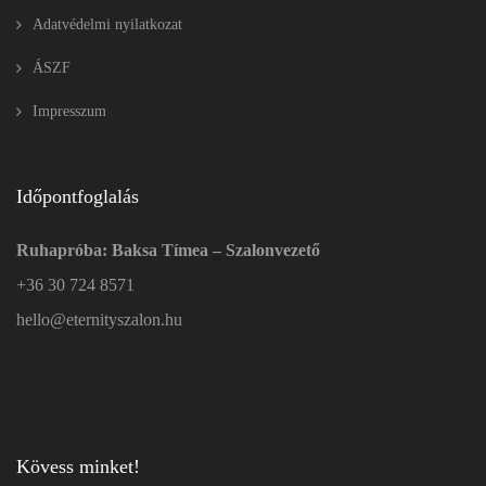
Adatvédelmi nyilatkozat
ÁSZF
Impresszum
Időpontfoglalás
Ruhapróba: Baksa Tímea – Szalonvezető
+36 30 724 8571
hello@eternityszalon.hu
Kövess minket!