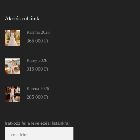
Akciós ruháink
Karima 2026
365 000
Ft
Karey 2026
315 000
Ft
Karena 2026
285 000
Ft
Íratkozz fel a levelezési listánkra!