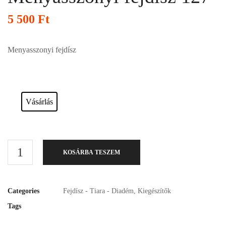
5 500
Ft
Menyasszonyi fejdísz
Esküvői ruháink bérelhetőek vagy akár meg is vásárolhatóak. Válasszon!
Vásárlás
KOSÁRBA TESZEM
Categories
Fejdísz - Tiara - Diadém
,
Kiegészítők
Tags