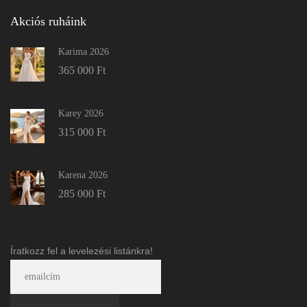
Akciós ruháink
Karima 2026
365 000
Ft
Karey 2026
315 000
Ft
Karena 2026
285 000
Ft
Íratkozz fel a levelezési listánkra!