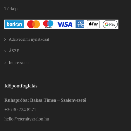
Térkép
Adatvédelmi nyilatkozat
ÁSZF
Impresszum
Időpontfoglalás
Ruhapróba: Baksa Tímea – Szalonvezető
+36 30 724 8571
hello@eternityszalon.hu