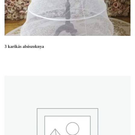
3 karikás alsószoknya