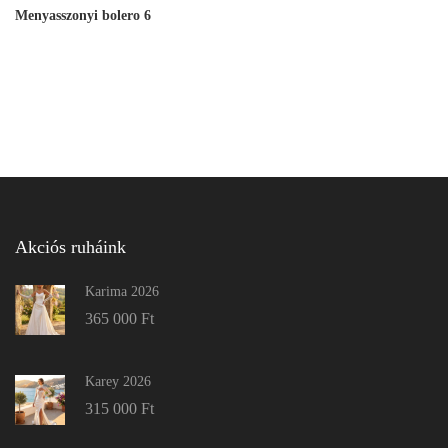
Menyasszonyi bolero 6
Akciós ruháink
Karima 2026
365 000
Ft
Karey 2026
315 000
Ft