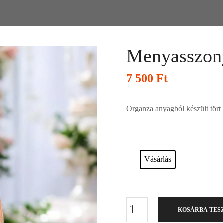
Menyasszony
7 500
Ft
Organza anyagból készült tört
Esküvői ruháink bérelhetőek vagy a
Vásárlás
KOSÁRBA TES