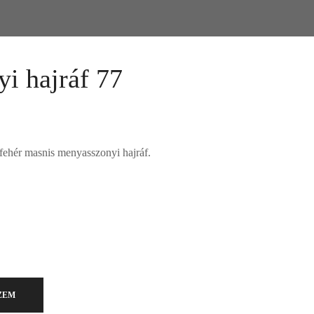
i hajráf 77
 fehér masnis menyasszonyi hajráf.
kár meg is vásárolhatóak. Válasszon!
ZEM