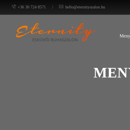
/
+36 30 724 8571
hello@eternityszalon.hu
Meny
MEN