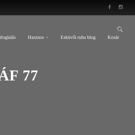
foglalás
Hasznos
Esküvői ruha blog
Kosár
F 77