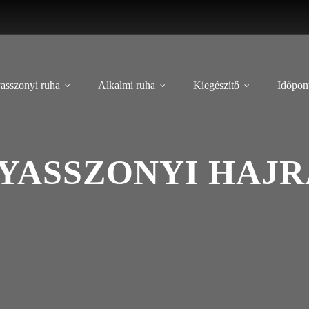
asszonyi ruha
Alkalmi ruha
Kiegészítő
Időpont
YASSZONYI HAJRÁ