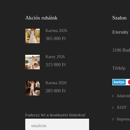
Akciós ruháink
Szalon
Karima 2026
Eternity
365 000
Ft
1106 Buda
Karey 2026
315 000
Ft
Térkép
Karena 2026
285 000
Ft
Adatvéd
ÁSZF
Íratkozz fel a levelezési listánkra!
Impres