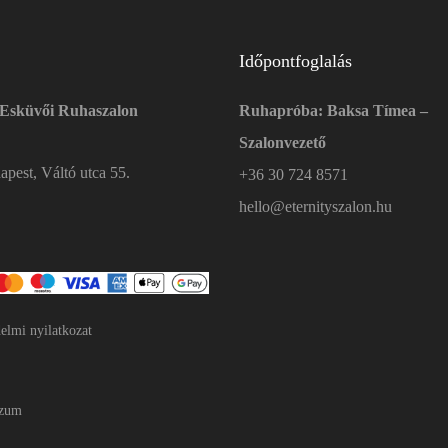
Időpontfoglalás
 Esküvői Ruhaszalon
Ruhapróba: Baksa Tímea –
Szalonvezető
pest, Váltó utca 55.
+36 30 724 8571
hello@eternityszalon.hu
elmi nyilatkozat
szum