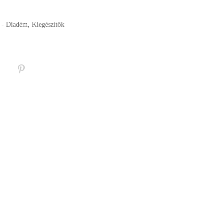
a - Diadém
,
Kiegészítők