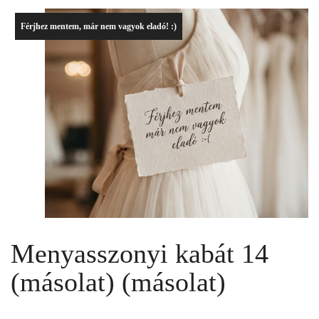
Férjhez mentem, már nem vagyok eladó! :)
Menyasszonyi kabát 14
(másolat) (másolat)