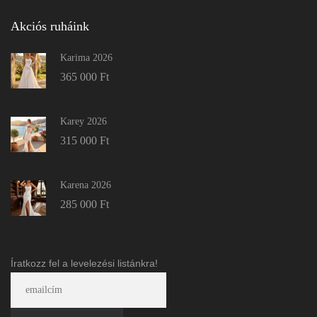
Akciós ruháink
Karima 2026
365 000
Ft
Karey 2026
315 000
Ft
Karena 2026
285 000
Ft
Íratkozz fel a levelezési listánkra!