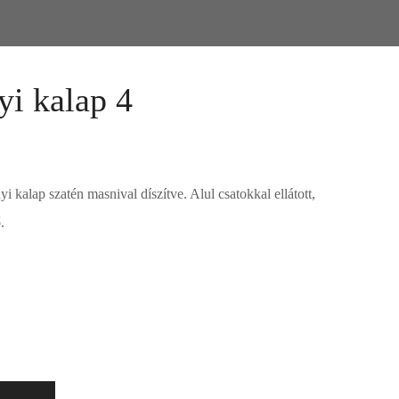
i kalap 4
 kalap szatén masnival díszítve. Alul csatokkal ellátott,
.
kár meg is vásárolhatóak. Válasszon!