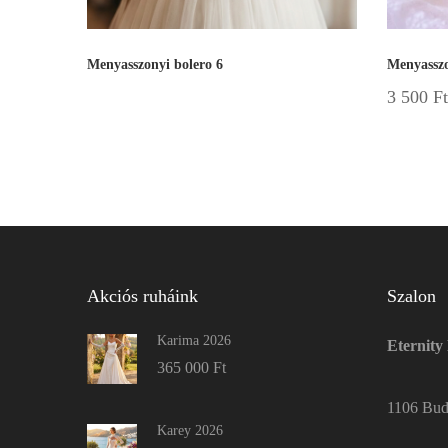
Menyasszonyi bolero 6
Menyasszo
3 500
Ft
Akciós ruháink
Szalon
Karima 2026
Eternity
365 000
Ft
1106 Buda
Karey 2026