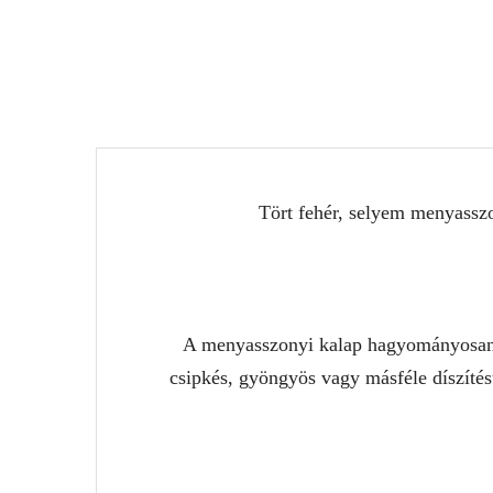
Tört fehér, selyem menyasszon
A menyasszonyi kalap hagyományosan a 
csipkés, gyöngyös vagy másféle díszítés