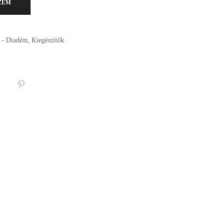
ZEM
a - Diadém
,
Kiegészítők