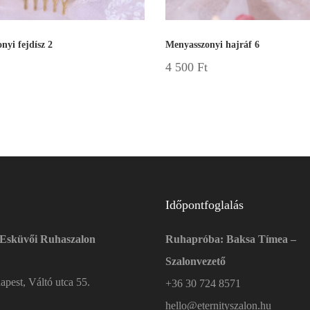
nyi fejdísz 2
Menyasszonyi hajráf 6
4 500
Ft
Időpontfoglalás
 Esküvői Ruhaszalon
Ruhapróba: Baksa Tímea –
Szalonvezető
pest, Váltó utca 55.
+36 30 724 8571
hello@eternityszalon.hu