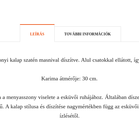
LEÍRÁS
TOVÁBBI INFORMÁCIÓK
yi kalap szatén masnival díszítve. Alul csatokkal ellátott, íg
Karima átmérője: 30 cm.
menyasszony viselete a esküvői ruhájához. Általában díszes,
ű. A kalap stílusa és díszítése nagymértékben függ az esküvői
ízlésétől.