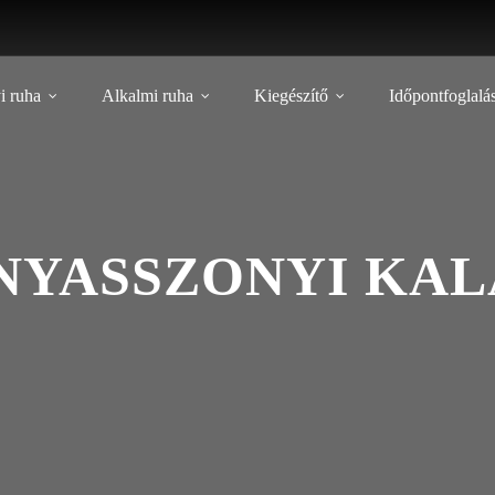
i ruha
Alkalmi ruha
Kiegészítő
Időpontfoglalá
YASSZONYI KAL