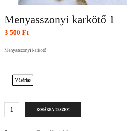
Menyasszonyi karkötő 1
3 500
Ft
Menyasszonyi karkötő
Esküvői ruháink bérelhetőek vagy akár meg is vásárolhatóak. Válasszon!
Vásárlás
KOSÁRBA TESZEM