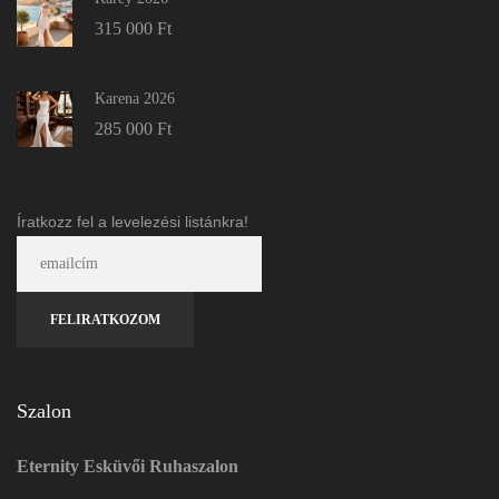
315 000
Ft
Karena 2026
285 000
Ft
Íratkozz fel a levelezési listánkra!
Szalon
Eternity Esküvői Ruhaszalon