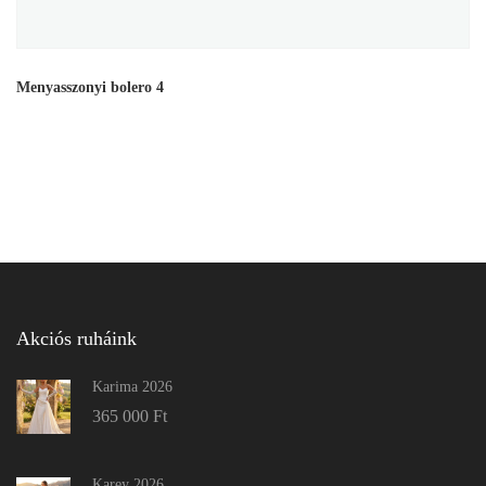
Menyasszonyi bolero 4
Akciós ruháink
Karima 2026
365 000
Ft
Karey 2026