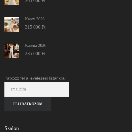
365 000
Ft
Karey 2026
315 000
Ft
Karena 2026
285 000
Ft
Íratkozz fel a levelezési listánkra!
Szalon