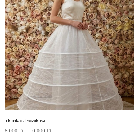
5 karikás alsószoknya
8 000
Ft
–
10 000
Ft