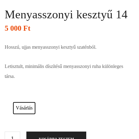
Menyasszonyi kesztyű 14
5 000
Ft
Hosszú, ujjas menyasszonyi kesztyű szaténból.
Letisztult, minimális díszítésű menyasszonyi ruha különleges
társa.
Esküvői ruháink bérelhetőek vagy akár meg is vásárolhatóak. Válasszon!
Vásárlás