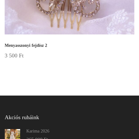
Menyasszonyi fejdísz 2
3 500
Ft
Akciós ruháink
Karima 2026