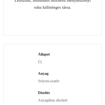
Letisztult, minimális díszítésű menyasszonyi
ruha különleges társa.
Állapot
Új
Anyag
Selyem-szatén
Díszítés
Anyagában díszített