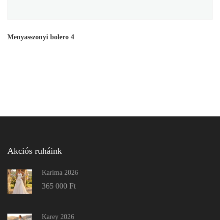
Menyasszonyi bolero 4
Akciós ruháink
Karima 2026
365 000
Ft
Karey 2026