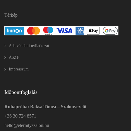
Térkép
Adatvédelmi nyilatkozat
ÁSZF
Impresszum
Időpontfoglalás
Ruhapróba: Baksa Tímea – Szalonvezető
+36 30 724 8571
hello@eternityszalon.hu