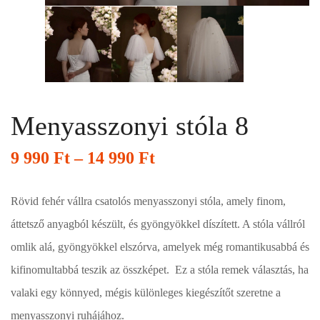
Menyasszonyi stóla 8
9 990
Ft
–
14 990
Ft
Rövid fehér vállra csatolós menyasszonyi stóla, amely finom,
áttetsző anyagból készült, és gyöngyökkel díszített. A stóla vállról
omlik alá, gyöngyökkel elszórva, amelyek még romantikusabbá és
kifinomultabbá teszik az összképet. Ez a stóla remek választás, ha
valaki egy könnyed, mégis különleges kiegészítőt szeretne a
menyasszonyi ruhájához.