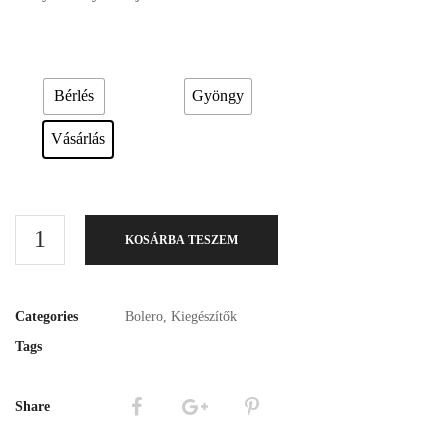
Esküvői ruháink bérelhetőek vagy akár meg is vásárolhatóak. Válasszon!
Díszítés
Bérlés
Gyöngy
Vásárlás
KOSÁRBA TESZEM
Categories
Bolero
,
Kiegészítők
Tags
Share