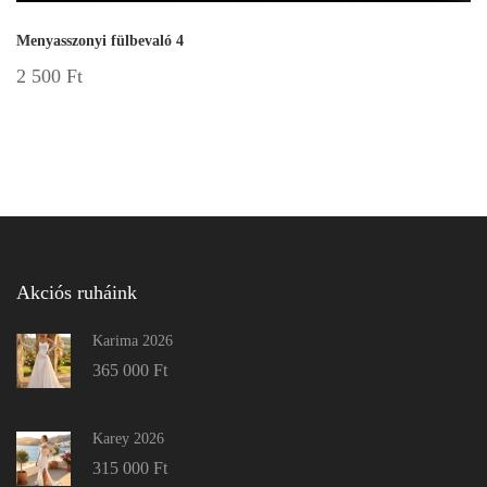
Menyasszonyi fülbevaló 4
2 500
Ft
Akciós ruháink
Karima 2026
365 000
Ft
Karey 2026
315 000
Ft