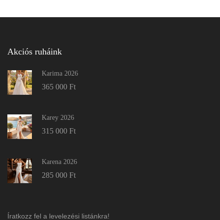
Akciós ruháink
Karima 2026
365 000
Ft
Karey 2026
315 000
Ft
Karena 2026
285 000
Ft
Íratkozz fel a levelezési listánkra!