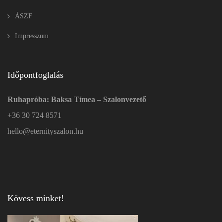
ÁSZF
Impresszum
Időpontfoglalás
Ruhapróba: Baksa Tímea – Szalonvezető
+36 30 724 8571
hello@eternityszalon.hu
Kövess minket!