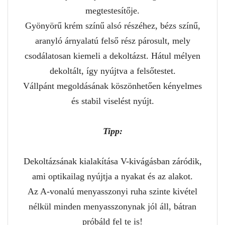
megtestesítője.
Gyönyörű krém színű alsó részéhez, bézs színű,
aranyló árnyalatú felső rész párosult, mely
csodálatosan kiemeli a dekoltázst. Hátul mélyen
dekoltált, így nyújtva a felsőtestet.
Vállpánt megoldásának köszönhetően kényelmes
és stabil viselést nyújt.
Tipp:
Dekoltázsának kialakítása V-kivágásban záródik,
ami optikailag nyújtja a nyakat és az alakot.
Az A-vonalú menyasszonyi ruha szinte kivétel
nélkül minden menyasszonynak jól áll, bátran
próbáld fel te is!