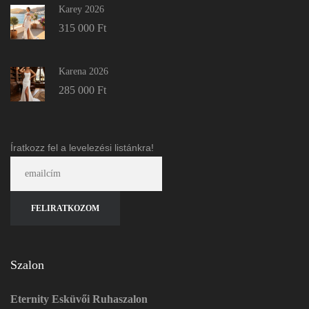
Karey 2026
315 000
Ft
Karena 2026
285 000
Ft
Íratkozz fel a levelezési listánkra!
Szalon
Eternity Esküvői Ruhaszalon