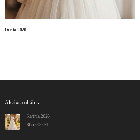
Otelia 2020
Akciós ruháink
Karima 2026
365 000
Ft