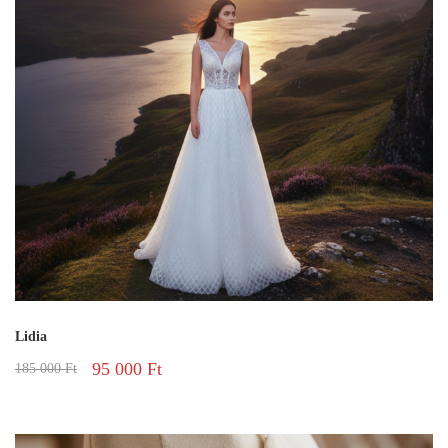
Lidia
95 000
Ft
185 000
Ft