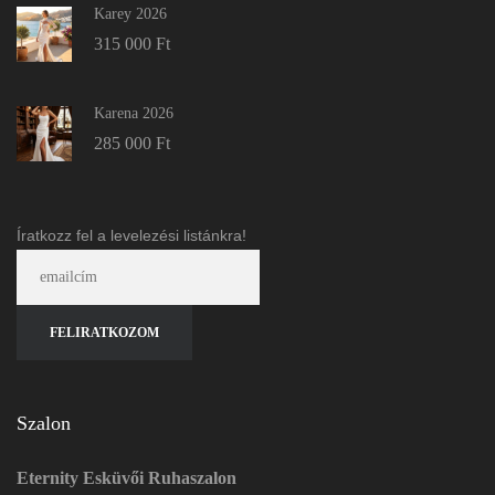
Karey 2026
315 000
Ft
Karena 2026
285 000
Ft
Íratkozz fel a levelezési listánkra!
Szalon
Eternity Esküvői Ruhaszalon