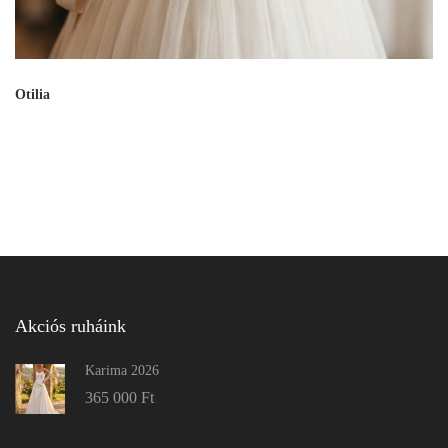
Otilia
Akciós ruháink
Karima 2026
365 000
Ft