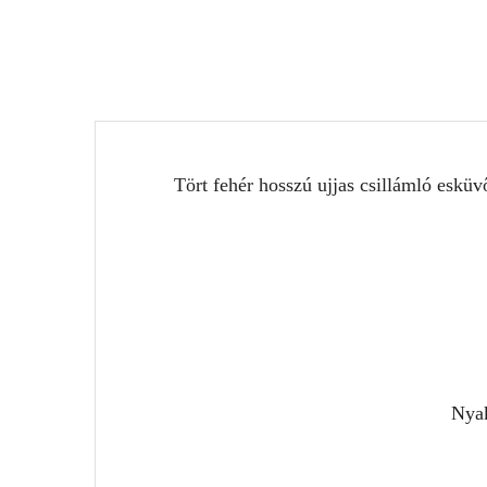
Tört fehér hosszú ujjas csillámló eskü
Nyak