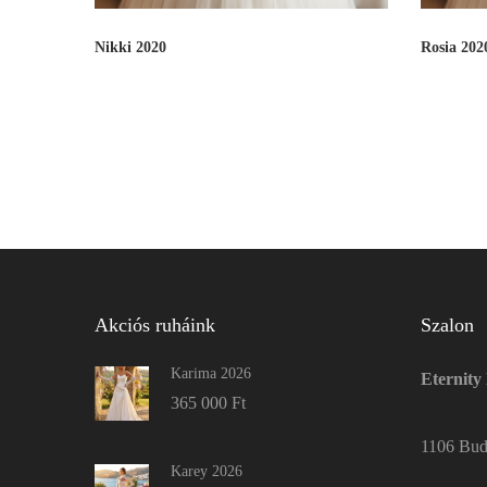
Nikki 2020
Rosia 202
Akciós ruháink
Szalon
Karima 2026
Eternity
365 000
Ft
1106 Buda
Karey 2026