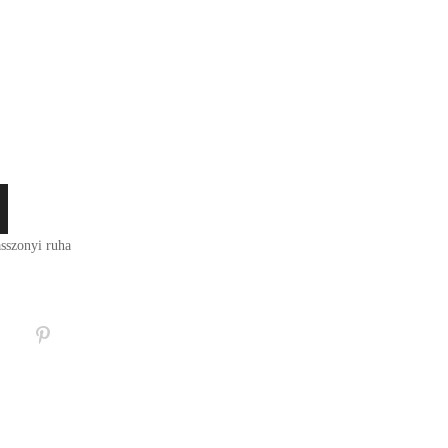
kár meg is vásárolhatóak. Válasszon!
sszonyi ruha