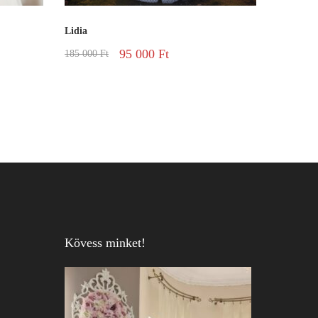
Lidia
95 000
Ft
185 000
Ft
Kövess minket!