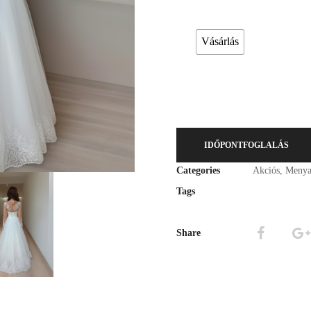
Esküvői ruháink bérelhetőek vagy a
Vásárlás
IDŐPONTFOGLALÁS
Categories
Akciós
,
Menya
Tags
Share