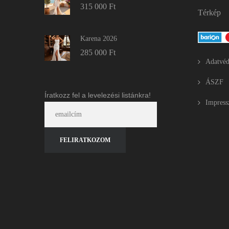
315 000
Ft
Térkép
Karena 2026
285 000
Ft
Adatvéd
ÁSZF
Íratkozz fel a levelezési listánkra!
Impres