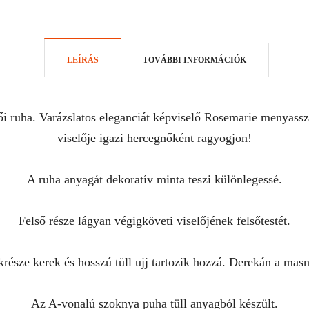
LEÍRÁS
TOVÁBBI INFORMÁCIÓK
vői ruha. Varázslatos eleganciát képviselő Rosemarie menyassz
viselője igazi hercegnőként ragyogjon!
A ruha anyagát dekoratív minta teszi különlegessé.
Felső része lágyan végigköveti viselőjének felsőtestét.
része kerek és hosszú tüll ujj tartozik hozzá. Derekán a masn
Az A-vonalú szoknya puha tüll anyagból készült.