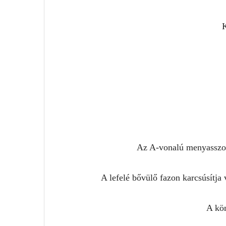
K
Az A-vonalú menyasszony
A lefelé bővülő fazon karcsúsítja 
A kö