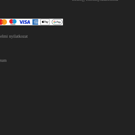
elmi nyilatkozat
szum