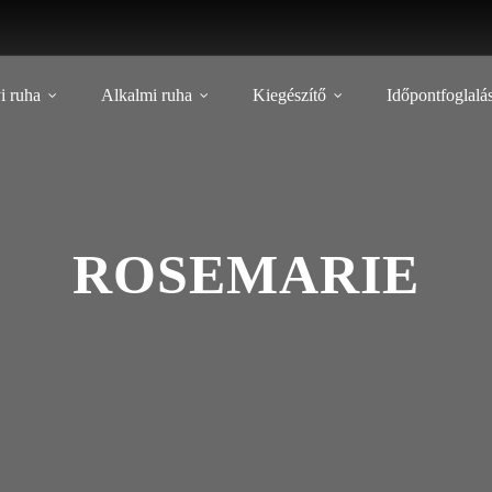
i ruha
Alkalmi ruha
Kiegészítő
Időpontfoglalá
ROSEMARIE