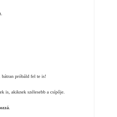
t.
átran próbáld fel te is!
ek is, akiknek szélesebb a csípője.
hozzá
.