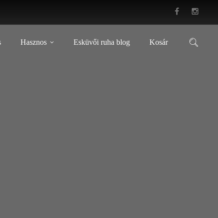
s
Hasznos
Esküvői ruha blog
Kosár