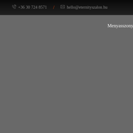
/
+36 30 724 8571
hello@eternityszalon.hu
Menyasszony