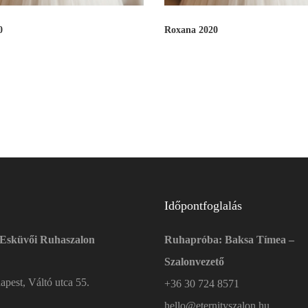
0
Roxana 2020
Időpontfoglalás
 Esküvői Ruhaszalon
Ruhapróba: Baksa Tímea –
Szalonvezető
pest, Váltó utca 55.
+36 30 724 8571
hello@eternityszalon.hu