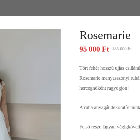
Rosemarie
95 000
Ft
185 000
Ft
Tört fehér hosszú ujjas csillám
Rosemarie menyasszonyi ruhánk
hercegnőként ragyogjon!
A ruha anyagát dekoratív minta
Felső része lágyan végigköveti 