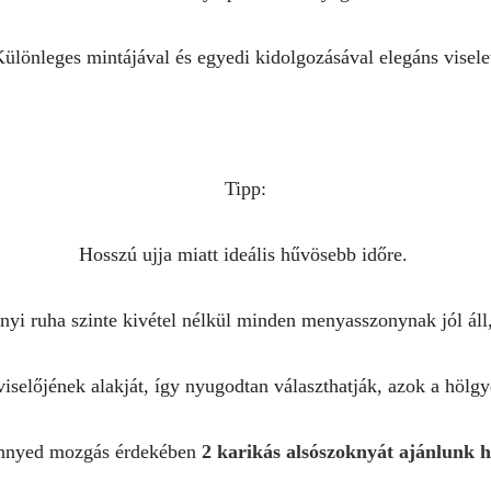
ülönleges mintájával és egyedi kidolgozásával elegáns visele
Tipp:
Hosszú ujja miatt ideális hűvösebb időre.
i ruha szinte kivétel nélkül minden menyasszonynak jól áll, b
viselőjének alakját, így nyugodtan választhatják, azok a hölgy
nnyed mozgás érdekében
2 karikás alsószoknyát ajánlunk 