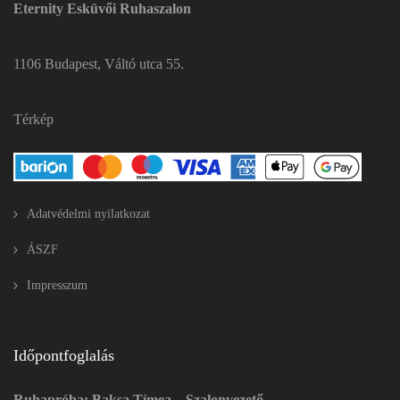
Eternity Esküvői Ruhaszalon
1106 Budapest, Váltó utca 55.
Térkép
Adatvédelmi nyilatkozat
ÁSZF
Impresszum
Időpontfoglalás
Ruhapróba: Baksa Tímea – Szalonvezető