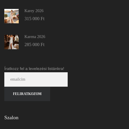
Karey 2026
315 000
Ft
Karena 2026
285 000
Ft
Íratkozz fel a levelezési listánkra!
Szalon