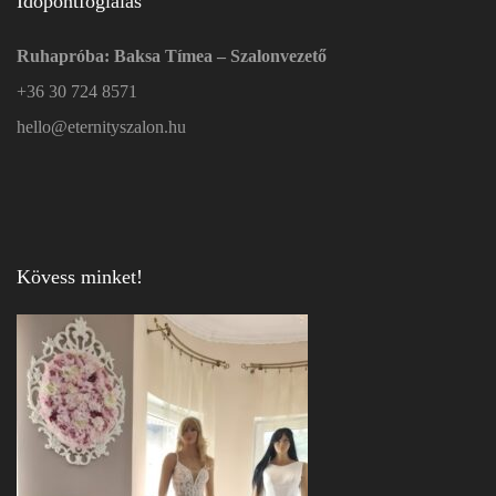
Időpontfoglalás
Ruhapróba: Baksa Tímea – Szalonvezető
+36 30 724 8571
hello@eternityszalon.hu
Kövess minket!