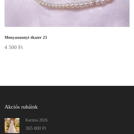
Menyasszonyi ékszer 23
4 500
Ft
Akciós ruháink
Karima 2026
365 000
Ft