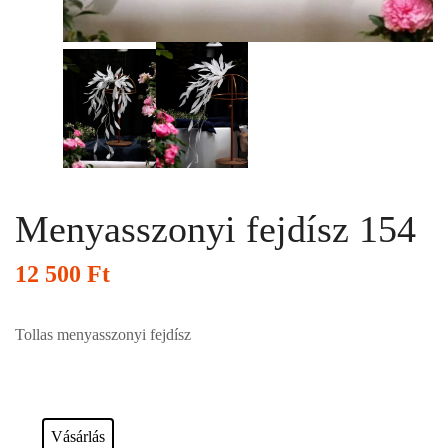
Menyasszonyi fejdísz 154
12 500
Ft
Tollas menyasszonyi fejdísz
Esküvői ruháink bérelhetőek vagy akár meg is vásárolhatóak. Válasszon!
Vásárlás