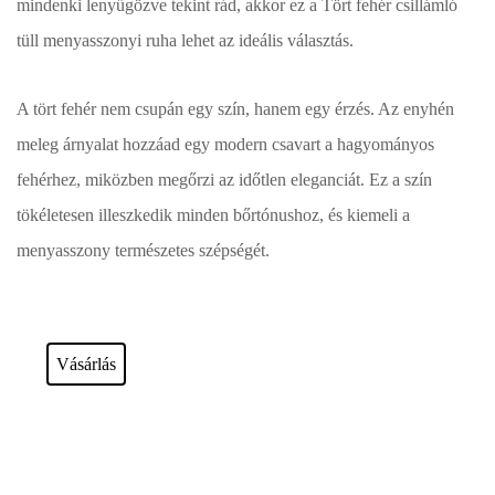
mindenki lenyűgözve tekint rád, akkor ez a Tört fehér csillámló
tüll menyasszonyi ruha lehet az ideális választás.
A tört fehér nem csupán egy szín, hanem egy érzés. Az enyhén
meleg árnyalat hozzáad egy modern csavart a hagyományos
fehérhez, miközben megőrzi az időtlen eleganciát. Ez a szín
tökéletesen illeszkedik minden bőrtónushoz, és kiemeli a
menyasszony természetes szépségét.
Esküvői ruháink bérelhetőek vagy akár meg is vásárolhatóak. Válasszon!
Vásárlás