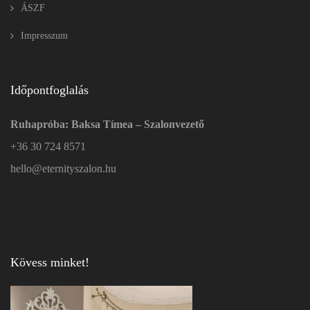
ÁSZF
Impresszum
Időpontfoglalás
Ruhapróba: Baksa Tímea – Szalonvezető
+36 30 724 8571
hello@eternityszalon.hu
Kövess minket!