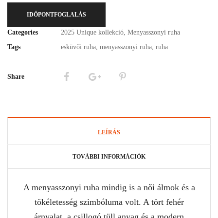
IDŐPONTFOGLALÁS
Categories
2025 Unique kollekció
,
Menyasszonyi ruha
Tags
esküvői ruha
,
menyasszonyi ruha
,
ruha
Share
LEÍRÁS
TOVÁBBI INFORMÁCIÓK
A menyasszonyi ruha mindig is a női álmok és a
tökéletesség szimbóluma volt. A tört fehér
árnyalat, a csillogó tüll anyag és a modern