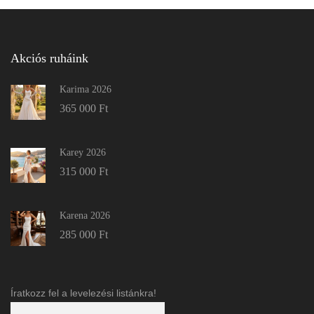
Akciós ruháink
Karima 2026
365 000
Ft
Karey 2026
315 000
Ft
Karena 2026
285 000
Ft
Íratkozz fel a levelezési listánkra!