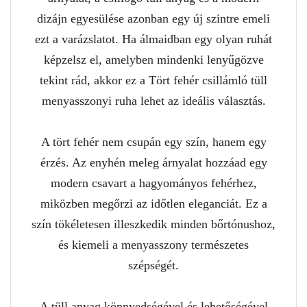
dizájn egyesülése azonban egy új szintre emeli
ezt a varázslatot. Ha álmaidban egy olyan ruhát
képzelsz el, amelyben mindenki lenyűgözve
tekint rád, akkor ez a Tört fehér csillámló tüll
menyasszonyi ruha lehet az ideális választás.
A tört fehér nem csupán egy szín, hanem egy
érzés. Az enyhén meleg árnyalat hozzáad egy
modern csavart a hagyományos fehérhez,
miközben megőrzi az időtlen eleganciát. Ez a
szín tökéletesen illeszkedik minden bőrtónushoz,
és kiemeli a menyasszony természetes
szépségét.
A tüll anyag könnyedségével és lehetőségével