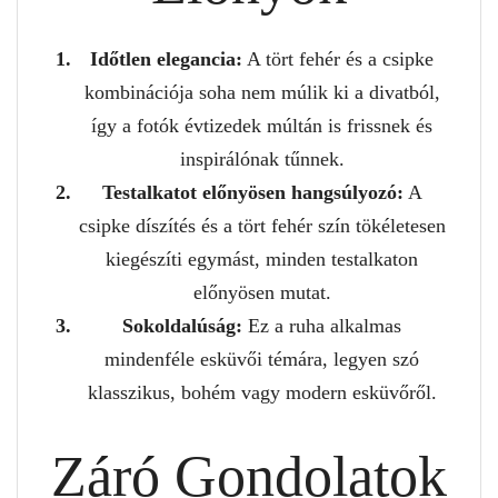
Időtlen elegancia:
A tört fehér és a csipke
kombinációja soha nem múlik ki a divatból,
így a fotók évtizedek múltán is frissnek és
inspirálónak tűnnek.
Testalkatot előnyösen hangsúlyozó:
A
csipke díszítés és a tört fehér szín tökéletesen
kiegészíti egymást, minden testalkaton
előnyösen mutat.
Sokoldalúság:
Ez a ruha alkalmas
mindenféle esküvői témára, legyen szó
klasszikus, bohém vagy modern esküvőről.
Záró Gondolatok