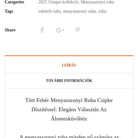
Categories
2025 Unique kollekció
,
Menyasszonyi ruha
Tags
esküvői ruha
,
menyasszonyi ruha
,
ruha
Share
LEÍRÁS
TOVÁBBI INFORMÁCIÓK
Tört Fehér Menyasszonyi Ruha Csipke
Díszítéssel: Elegáns Választás Az
Álomesküvőhöz
A menyasszonyi ruha minden nő számára az