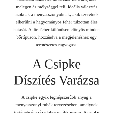
melegen és mélységgel teli, ideális választás
azoknak a menyasszonyoknak, akik szeretnék
elkerülni a hagyományos fehér túlzottan éles
hatását. A tört fehér különösen előnyös minden
bőrtípuson, hozzáadva a megjelenéshez egy
természetes ragyogást.
A Csipke
Díszítés Varázsa
A csipke egyik legnépszerűbb anyag a
menyasszonyi ruhák tervezésében, amelynek
története évszázadokra nyúlik vissza. A csipke