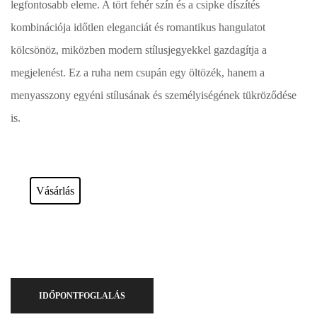
legfontosabb eleme. A tört fehér szín és a csipke díszítés
kombinációja időtlen eleganciát és romantikus hangulatot
kölcsönöz, miközben modern stílusjegyekkel gazdagítja a
megjelenést. Ez a ruha nem csupán egy öltözék, hanem a
menyasszony egyéni stílusának és személyiségének tükröződése
is.
Esküvői ruháink bérelhetőek vagy akár meg is vásárolhatóak. Válasszon!
Vásárlás
IDŐPONTFOGLALÁS