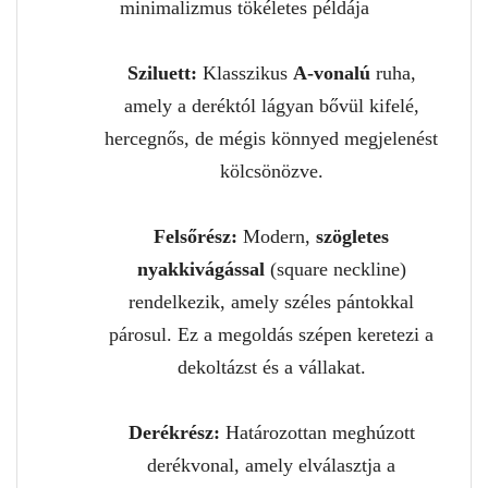
minimalizmus tökéletes példája
Sziluett:
Klasszikus
A-vonalú
ruha,
amely a deréktól lágyan bővül kifelé,
hercegnős, de mégis könnyed megjelenést
kölcsönözve.
Felsőrész:
Modern,
szögletes
nyakkivágással
(square neckline)
rendelkezik, amely széles pántokkal
párosul. Ez a megoldás szépen keretezi a
dekoltázst és a vállakat.
Derékrész:
Határozottan meghúzott
derékvonal, amely elválasztja a