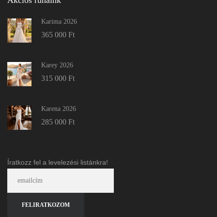
Akciós ruháink
Karima 2026
365 000
Ft
Karey 2026
315 000
Ft
Karena 2026
285 000
Ft
Íratkozz fel a levelezési listánkra!