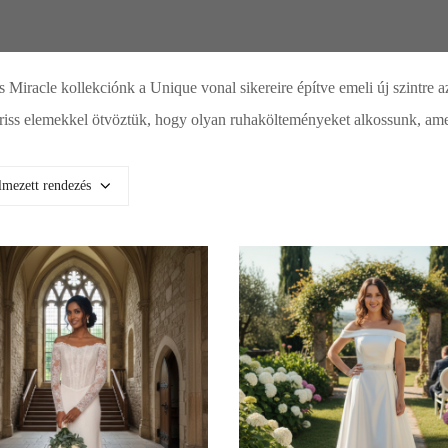
 Miracle kollekciónk a Unique vonal sikereire építve emeli új szintre a
friss elemekkel ötvöztük, hogy olyan ruhakölteményeket alkossunk, ame