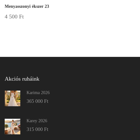
Menyasszonyi ékszer 23
4 500
Ft
Akciós ruháink
Karima 2026
365 000
Ft
Karey 2026
315 000
Ft