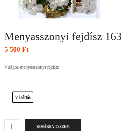
Menyasszonyi fejdísz 163
5 500
Ft
Virágos menyasszonyi fejdísz
Esküvői ruháink bérelhetőek vagy akár meg is vásárolhatóak. Válasszon!
Vásárlás
KOSÁRBA TESZEM