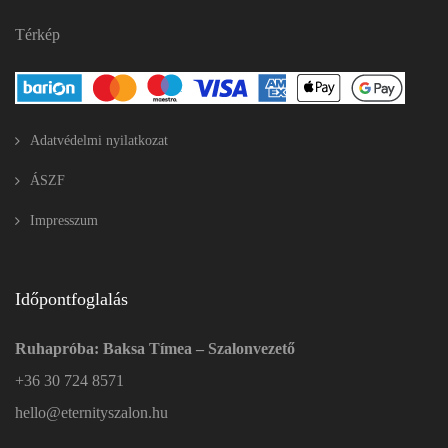
Térkép
Adatvédelmi nyilatkozat
ÁSZF
Impresszum
Időpontfoglalás
Ruhapróba: Baksa Tímea – Szalonvezető
+36 30 724 8571
hello@eternityszalon.hu